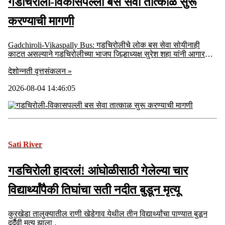
गडचिरोली-विकासपल्ली बस सेवा तात्काळ सुरू
करण्याची मागणी
Gadchiroli-Vikaspally Bus: गडचिरोलीचे लोक बस सेवा सोयीनाही
काटत असल्याने गडचिरोलीच्या भाजप जिल्हाध्यक्ष सुरेश शहा यांनी आगार
प्रमुखांना तात्काळ बससेवा पुनरुज्जीवित करण्याचे निवेदन
देशोन्नती वृत्तसंकलन »
2026-08-04 14:46:05
Sati River
गडचिरोली हादरलं! आंघोळीसाठी गेलेल्या चार
विद्यार्थ्यांपैकी तिघांचा सती नदीत बुडून मृत्यू
कुरखेडा तालुक्यातील राणी खेडेगाव येथील तीन विद्यार्थ्यांचा पाण्यात बुडून
दुर्दैवी मृत्यू झाला .