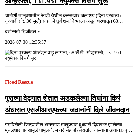
ओव्हरफ्लो, 131.951 क्युमेक्स विसर्ग सुरू
चामोर्शी तालुक्यातील रेगडी येथील कन्नमवार जलाशय (दिना प्रकल्प)
गुरुवारी (दि. 30 जुलै) सकाळी पूर्ण क्षमतेने भरला असून धरणातून 68
सेंटीमीटर उंचीने पाणी ओसंडून वाहत आहे.
देशोन्नती डिजीटल »
2026-07-30 12:35:37
Flood Rescue
पुराच्या वेढ्यात शेतात अडकलेल्या तिघांना किर्र
अंधारात एसडीआरएफच्या जवानांनी दिले जीवनदान
गडचिरोली जिल्ह्यातील भामरागड तालुक्यात बुधवारी दिवसभर झालेल्या
मुसळधार पावसामुळे पामुलगौतम नदीसह परिसरातील नाल्यांना अचानक पूर
आला.