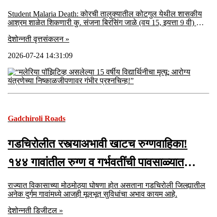
निष्काळजीपणावर गंभीर प्रश्नचिन्ह!”
Student Malaria Death: कोरची तालुक्यातील कोटगुल येथील शासकीय
आश्रम शाळेत शिकणारी कु. संजना बिरसिंग जाळे (वय 15, इयत्ता 9 वी) हिचा
गडचिरोली जिल्हा महिला रुग्णालयात दुर्दैवी मृत्यूची धक्कादायक घटना
देशोन्नती वृत्तसंकलन »
2026-07-24 14:31:09
Gadchiroli Roads
गडचिरोलीत रस्त्याअभावी खाटच रुग्णवाहिका!
१४४ गावांतील रुग्ण व गर्भवतींची पावसाळ्यात
जीवघेणी कसरत
राज्यात विकासाच्या मोठमोठ्या घोषणा होत असताना गडचिरोली जिल्ह्यातील
अनेक दुर्गम गावांमध्ये आजही मूलभूत सुविधांचा अभाव कायम आहे.
देशोन्नती डिजीटल »