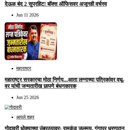
देऊळ बंद 2 सुपरहिट! बॉक्स ऑफिसवर अजूनही वर्चस्व
Jun 11 2026
महाराष्ट्र
महाराष्ट्र सरकारचा मोठा निर्णय...आता लग्नाच्या पत्रिकांवर वधू-
वर यांची जन्मतारीख छापणे बंधनकारक
Jun 25 2026
आपले शहर
गोदावरी धोक्याच्या उंबरठ्यावर; रामकुंड जलमय, गंगापूर धरणातून