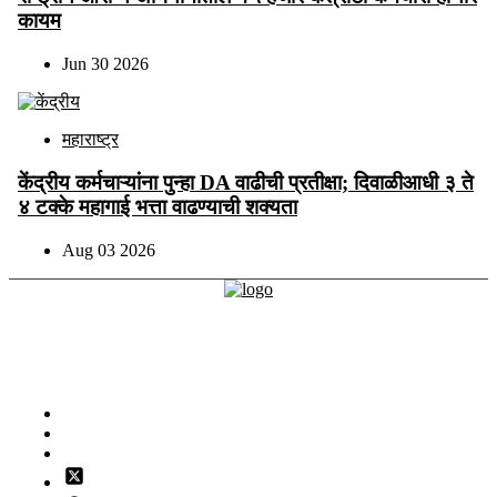
कायम
Jun 30 2026
महाराष्ट्र
केंद्रीय कर्मचाऱ्यांना पुन्हा DA वाढीची प्रतीक्षा; दिवाळीआधी ३ ते
४ टक्के महागाई भत्ता वाढण्याची शक्यता
Aug 03 2026
देशोन्नती न्यूज ही एक मराठी वृत्तपत्राची वेबसाइट आहे. ही वेबसाइट “ब्रेकिंग न्यूज,
क्रीडा, मनोरंजन, देश-विदेश, अर्थव्यवस्था, जीवनशैली” अशा विविध विषयांवर ताज्या
घडामोडी आणि लेख प्रकाशित करते. या संकेतस्थळाचा मुख्य उद्देश वाचकांना मराठी
भाषेत वेळेवर, संबंधित आणि सविस्तर बातम्या उपलब्ध करून देणे हा आहे.