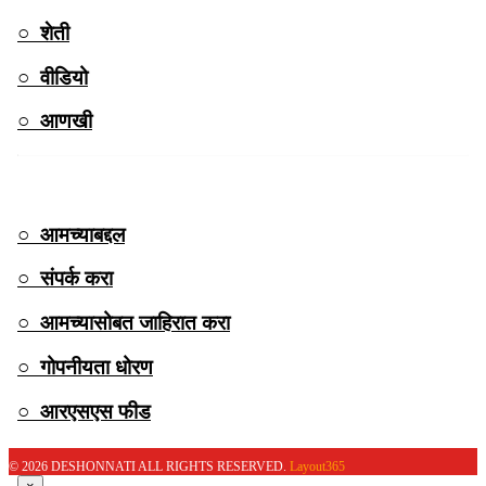
○ शेती
○ वीडियो
○ आणखी
QUICK LINKS
○ आमच्याबद्दल
○ संपर्क करा
○ आमच्यासोबत जाहिरात करा
○ गोपनीयता धोरण
○ आरएसएस फीड
© 2026
DESHONNATI
ALL RIGHTS RESERVED.
Layout365