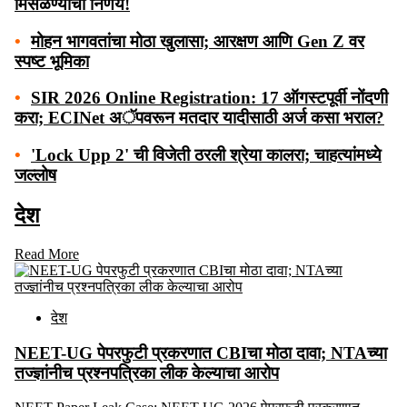
मिसळण्याचा निर्णय!
•
मोहन भागवतांचा मोठा खुलासा; आरक्षण आणि Gen Z वर
स्पष्ट भूमिका
•
SIR 2026 Online Registration: 17 ऑगस्टपूर्वी नोंदणी
करा; ECINet अॅपवरून मतदार यादीसाठी अर्ज कसा भराल?
•
'Lock Upp 2' ची विजेती ठरली श्रेया कालरा; चाहत्यांमध्ये
जल्लोष
देश
Read More
देश
NEET-UG पेपरफुटी प्रकरणात CBIचा मोठा दावा; NTAच्या
तज्ज्ञांनीच प्रश्नपत्रिका लीक केल्याचा आरोप