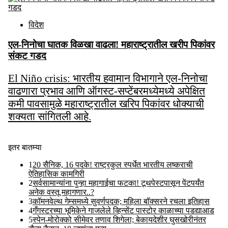
विदेश
एल-निनोचा घातक विळखा वाढला! महाराष्ट्रातील खरीप पिकांवर
संकट गडद
El Niño crisis: भारतीय हवामान विभागाने एल-निनोचा
वाढणारा प्रभाव आणि ऑगस्ट-सप्टेंबरमध्येमध्ये अपेक्षित
कमी पावसामुळे महाराष्ट्रातील खरिप पिकांवर धोक्याची
शक्यता सांगितली आहे.
Aug 04 2026
इतर बातम्या
1
20 सैनिक, 16 पदके! राष्ट्रकुल स्पर्धेत भारतीय लष्कराची
ऐतिहासिक कामगिरी
2
सर्वसामान्यांना पुन्हा महागाईचा फटका! टूथपेस्टपासून पेंटपर्यंत
अनेक वस्तू महागणार..?
3
कॉमनवेल्थ गेम्समध्ये सुवर्णपदक; महिला बॉक्सरने रचला इतिहास
4
गँगस्टरच्या भूमिकेने गाजलेले व्हिन्सेंट पास्टोर काळाच्या पडद्याआड
5
स्पेन-मोरोक्को सीमेवर तणाव शिगेला; बेकायदेशीर घुसखोरीनंतर