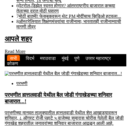
सैन्य तैनात, 18 जणांचा मृत्यू
6
पेट्रोल-डिझेल स्वस्त होणार? आंतरराष्ट्रीय बाजारात कच्च्या
तेलाच्या दरात मोठी घसरण
7
मोठी बातमी! फेसबुकवरून थेट PM मोदींचाच व्हिडिओ हटवला...
8
ऑस्ट्रेलियात शिक्षणमंत्र्यांचा राजीनामा; भारतातही राजीनाम्याची
मागणी तीव्र
आपले शहर
Read More
सभी
विदर्भ
मराठवाडा
मुंबई
पुणे
उत्त्तर महाराष्ट्र
कोकण
परभणी
परभणीत हात्तलवाडी येथील बैल जोडी गंगाखेडच्या शनिवार
बाजारात...!
परभणीच्या मानवत तालुक्यातील हात्तलवाडी येथील शेत आखाड्यावरून
शनिवार, ८ ऑगस्ट रोजी पहाटे ५ वाजेच्या सुमारास चोरीस गेलेली बैल जोडी
गंगाखेड शहरातील जनावरांच्या शनिवार बाजारात आढळून आली आहे.