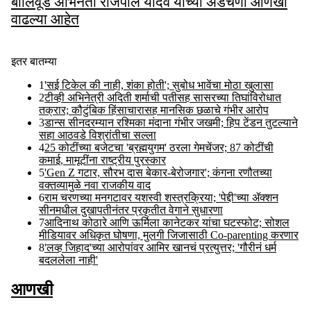
बॉलिवूड अभिनेता राजपाल यादव यांच्या अडचणी आणखी
वाढल्या आहेत
Aug 06 2026
इतर बातम्या
1
'सई टिकेल की नाही, शंका होती'; सुबोध भावेंचा मोठा खुलासा
2
टीव्ही अभिनेत्री अदिती शर्माची पतीसह सासरच्या तिघांविरोधात
तक्रार; कौटुंबिक हिंसाचारासह मानसिक छळाचे गंभीर आरोप
3
डान्स सीनदरम्यान रश्मिका मंदाना गंभीर जखमी; हिप टेंडन तुटल्याने
सहा आठवडे विश्रांतीचा सल्ला
4
25 कोटींच्या बजेटचा 'ब्रह्मयुगम' ठरला गेमचेंजर; 87 कोटींची
कमाई, मामूटींना राष्ट्रीय पुरस्कार
5
'Gen Z गटार, सौरभ दास बेकार-बेरोजगार'; कंगना रणौतच्या
वक्तव्यामुळे नवा राजकीय वाद
6
राम चरणच्या मनगटावर यशस्वी शस्त्रक्रिया; 'पेद्दी'च्या ॲक्शन
सीनमधील दुखापतीनंतर प्रकृतीत वेगाने सुधारणा
7
आदिनाथ कोठारे आणि ऊर्मिला कानेटकर यांचा घटस्फोट; सोशल
मीडियावर अधिकृत घोषणा, मुलगी जिजासाठी Co-parenting करणार
8
'लव्ह जिहाद'च्या आरोपांवर आमिर खानचं प्रत्युत्तर; 'गौरीनं धर्म
बदललेला नाही'
आणखी