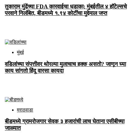
तुकाराम मुंढेंच्या FDA कारवाईचा धडाका; मुंबईतील ४ हॉटेल्सचे
परवाने निलंबित, बीडमध्ये १.९४ कोटींचा मुद्देमाल जप्त
Aug 08 2026
मुंबई
वडिलांच्या संपत्तीवर थोरल्या मुलाचाच हक्क असतो? जाणून घ्या
काय सांगतो हिंदू वारसा कायदा
Aug 08 2026
मराठवाडा
बीडमध्ये ग्रामरोजगार सेवक ३ हजारांची लाच घेताना एसीबीच्या
जाळ्यात