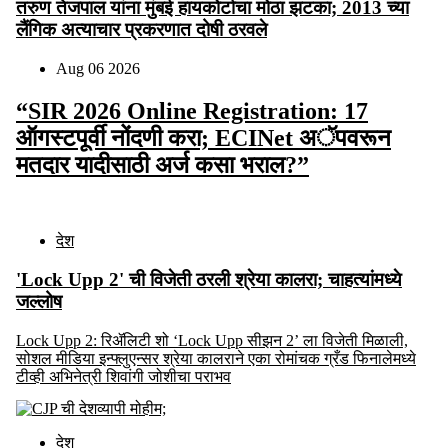
तरुण तेजपाल यांना मुंबई हायकोर्टाचा मोठा झटका; 2013 च्या
लैंगिक अत्याचार प्रकरणात दोषी ठरवले
Aug 06 2026
“SIR 2026 Online Registration: 17
ऑगस्टपूर्वी नोंदणी करा; ECINet अॅपवरून
मतदार यादीसाठी अर्ज कसा भराल?”
देश
'Lock Upp 2' ची विजेती ठरली श्रेया कालरा; चाहत्यांमध्ये
जल्लोष
Lock Upp 2: रिॲलिटी शो ‘Lock Upp सीझन 2’ ला विजेती मिळाली,
सोशल मीडिया इन्फ्लुएन्सर श्रेया कालराने एका रोमांचक ग्रँड फिनालेमध्ये
टीव्ही अभिनेत्री शिवांगी जोशीचा पराभव
देश