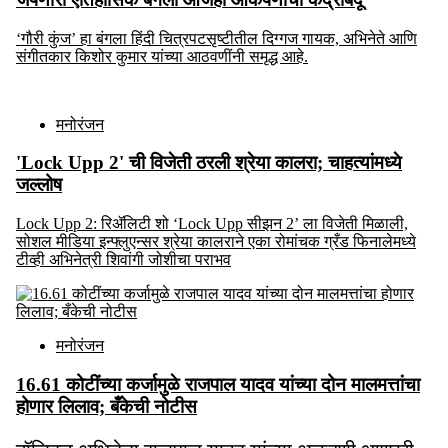
‘गौरी कुंज’ हा बंगला हिंदी चित्रपटसृष्टीतील दिग्गज गायक, अभिनेते आणि
संगीतकार किशोर कुमार यांच्या आठवणींनी समृद्ध आहे.
मनोरंजन
'Lock Upp 2' ची विजेती ठरली श्रेया कालरा; चाहत्यांमध्ये
जल्लोष
Lock Upp 2: रिॲलिटी शो ‘Lock Upp सीझन 2’ ला विजेती मिळाली,
सोशल मीडिया इन्फ्लुएन्सर श्रेया कालराने एका रोमांचक ग्रँड फिनालेमध्ये
टीव्ही अभिनेत्री शिवांगी जोशीचा पराभव
मनोरंजन
16.61 कोटींच्या कर्जामुळे राजपाल यादव यांच्या दोन मालमत्तांचा
होणार लिलाव; बँकेची नोटीस