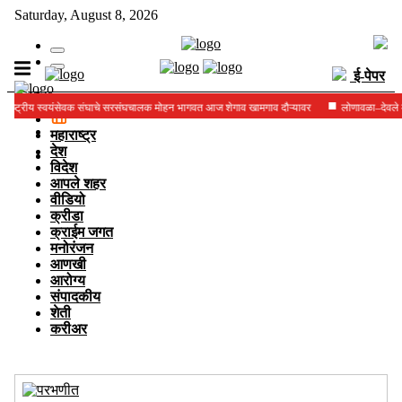
Saturday, August 8, 2026
ई-पेपर
य स्वयंसेवक संघाचे सरसंघचालक मोहन भागवत आज शेगाव खामगाव दौऱ्यावर
लोणावळा–देवले मार्गावर द
महाराष्ट्र
देश
विदेश
आपले शहर
वीडियो
क्रीडा
क्राईम जगत
मनोरंजन
आणखी
आरोग्य
संपादकीय
शेती
करीअर