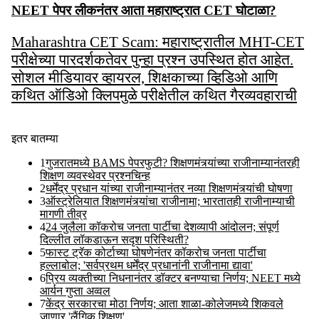
NEET पेपर लीकनंतर आता महाराष्ट्रात CET घोटाळा?
Maharashtra CET Scam: महाराष्ट्रातील MHT-CET
परीक्षेच्या पारदर्शकतेवर पुन्हा प्रश्न उपस्थित होत आहेत.
सोशल मीडियावर व्हायरल, शिक्षकाच्या व्हिडिओ आणि
कथित ऑडिओ क्लिपमुळे परीक्षेतील कथित गैरव्यवहाराची
Jul 28 2026
इतर बातम्या
1
गुजरातमध्ये BAMS पेपरफुटी? शिक्षणमंत्र्यांच्या राजीनाम्यानंतरही
शिक्षण व्यवस्थेवर प्रश्नचिन्ह
2
धर्मेंद्र प्रधान यांच्या राजीनाम्यानंतर नव्या शिक्षणमंत्र्यांची घोषणा
3
ऑस्ट्रेलियात शिक्षणमंत्र्यांचा राजीनामा; भारतातही राजीनाम्याची
मागणी तीव्र
4
24 जुलैला कॉकरोच जनता पार्टीचा देशव्यापी आंदोलन; संपूर्ण
दिल्लीत लॉकडाऊन सदृश परिस्थिती?
5
फास्ट ट्रॅक कोर्टाच्या घोषणेनंतर कॉकरोच जनता पार्टीचा
हल्लाबोल; 'सर्वप्रथम धर्मेंद्र प्रधानांनी राजीनामा द्यावा'
6
प्रिय व्यक्तीच्या निधनानंतर डॉक्टर बनण्याचा निर्णय; NEET मध्ये
आर्यन गुप्ता अव्वल
7
केंद्र सरकारचा मोठा निर्णय; आता शाळा-कोलेजमध्ये शिकवले
जाणार 'लैंगिक शिक्षण'