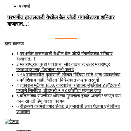
परभणी
परभणीत हात्तलवाडी येथील बैल जोडी गंगाखेडच्या शनिवार
बाजारात...!
Aug 08 2026
इतर बातम्या
1
परभणीत हात्तलवाडी येथील बैल जोडी गंगाखेडच्या शनिवार
बाजारात...!
2
महाराष्ट्रात पुन्हा पावसाचा जोर वाढणार; उत्तर महाराष्ट्र-
मराठवाड्यासह विदर्भाला यलो अलर्ट
3
१३ वर्षांखालील मुलांसाठी सोशल मीडिया खाते आता पालकांच्या
संमतीशिवाय नाही; ‘शील्ड’ विधेयकात कडक तरतुदी
4
तुकाराम मुंढेंच्या FDA कारवाईचा धडाका; मुंबईतील ४ हॉटेल्सचे
परवाने निलंबित, बीडमध्ये १.९४ कोटींचा मुद्देमाल जप्त
5
वडिलांच्या संपत्तीवर थोरल्या मुलाचाच हक्क असतो? जाणून घ्या
काय सांगतो हिंदू वारसा कायदा
6
बीडमध्ये ग्रामरोजगार सेवक ३ हजारांची लाच घेताना एसीबीच्या
जाळ्यात