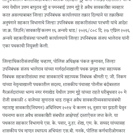
तालुक्यातील कासारवाडी येथील अशोक रोहीदास गुट्टे यांनी गंगाखेड शहरातील भाग्य
नगर येथील उत्तम बापुराव गुट्टे व पमनबाई उत्तम गुट्टे हे अवैध सावकारीचा व्यवहार
करत असल्याबाबत जिल्हा उपनिबंधक कार्यालयात तक्रार दिल्याने या तक्रारीच्या
अनुषंगाने सहकार विभागाचे जिल्हा उपनिबंधक सहकारी संस्था परभणी यांचे आदेश
जा.क्र. जिउनि/सावकारी/कलम १६ अन्वये धाड/ २०२६/८०८ दि. २७ एप्रिल २०२६
अन्वये सहकारी संस्था परभणी कार्यालयाचे जिल्हा उपनिबंधक संजय भालेराव यांनी
एका पथकाची नियुक्ती केली.
जिल्हाधिकारी संजयसिंह चव्हाण, पोलिस अधिक्षक पंकज कुमावत, जिल्हा
उपनिबंधक संजय भालेराव यांच्या मार्गदर्शनाखाली पथक प्रमुख तथा सहाय्यक
निबंधक सहकारी संस्था तथा सावकारांचे सहाय्यक निबंधक श्रीमती ए. जी. निकम
यांच्या नेतृत्वाखाली पथकातील सदस्य, शासकीय पंचासह पोलीस बंदोबस्तात
गैरअर्जदारांच्या भाग्य नगर गंगाखेड येथील उत्तम गुट्टे यांच्या राहते घरी बुधवार २० मे
रोजी सकाळी ८ वाजेच्या सुमारास धाड टाकून अवैध सावकारी व्यवसायासंबंधी
महाराष्ट्र सावकारी (नियमन) अधिनियम २०१४ चे कलम १६ नुसार घर झडती घेवुन
पंचनामा करत अवैध सावकारीशी संबधीत आक्षेपार्ह दस्ताऐवज जप्त केले. या
पथकात सहकार विभागाचे एस. के. पवार, नु.हा. शेख, एम. के. सय्यद यांच्यासह
शासकीय पंच म्हणुन स्थापत्य अभियंता एस.बी. मनके, पोलिस कर्मचारी ओमकार