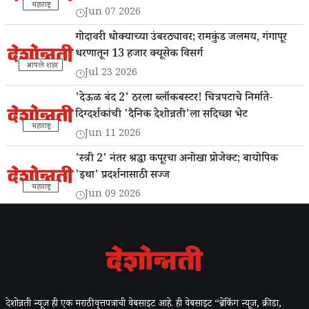
महाराष्ट्र
Jun 07 2026
गोदावरी धोक्याच्या उंबरठ्यावर; रामकुंड जलमय, गंगापूर
धरणातून 13 हजार क्यूसेक विसर्ग
आपले शहर
Jul 23 2026
'देऊळ बंद 2' ठरला ब्लॉकबस्टर! चित्रपटाचे निर्माते-
दिग्दर्शकांची 'दैनिक देशोन्नती'ला सदिच्छा भेट
महाराष्ट्र
Jun 11 2026
'स्त्री 2' नंतर श्रद्धा कपूरचा अनोखा प्रोजेक्ट; बायोपिक
'इथा' प्रदर्शनासाठी सज्ज
महाराष्ट्र
Jun 09 2026
देशोन्नती न्यूज ही एक मराठी वृत्तपत्राची वेबसाइट आहे. ही वेबसाइट “ब्रेकिंग न्यूज, क्रीडा,