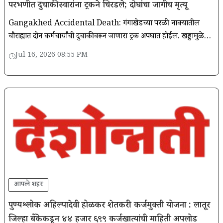
परभणीत दुचाकीस्वारांना ट्रकने चिरडले; दोघांचा जागीच मृत्यू
Gangakhed Accidental Death: गंगाखेडच्या परळी नाक्यातील
चौराह्यात दोन कर्मचार्यांची दुचाकीवरून जाणारा ट्रक अपघात होईल. खड्डामुळे
धक्का बसलेला ट्रक धडकून दुचाकीच्या दोन्ही मजकूरांचा मृत्यु
Jul 16, 2026 08:55 PM
आपले शहर
पुण्यश्लोक अहिल्यादेवी होळकर शेतकरी कर्जमुक्ती योजना : लातूर
जिल्हा बँकेकडून ४४ हजार ६९९ कर्जखात्यांची माहिती अपलोड