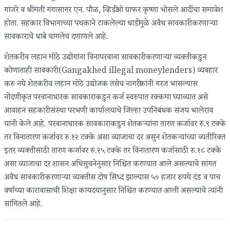
गांजरे व श्रीमती गंगासागर एन. पौळ, व्हिडीओ ग्राफर कृष्णा भोसले आदींचा समावेश
होता. सहकार विभागाच्या पथकाने टाकलेल्या धाडीमुळे अवैध सावकारी करणाऱ्या
सावकाराचे धाबे चांगलेच दणाणले आहे.
शेतकरी व लहान मोठे उद्योगांना विनापरवाना सावकारी करणाऱ्या व्यक्तीकडुन
कोणाताही सावकारी (Gangakhed illegal moneylenders) व्यवहार
करु नये शेतकरी व लहान मोठे उद्योजक तसेच नागरीकांनी गरज भासल्यास
नोंदणीकृत परवानाधारक सावकाराकडुन कर्ज स्वरुपात रक्कमा घ्याव्यात असे
आवाहन सहकारी संस्था परभणी कार्यालयाचे जिल्हा उपनिबंधक संजय भालेराव
यांनी केले आहे. परवानाधारक सावकाराकडुन शेतकऱ्यांना तारण कर्जावर रु.९ टक्के
तर विनातारण कर्जावर रु.१२ टक्के असा व्याजाचा दर असुन शेतकऱ्यांच्या व्यतीरिक्त
इतर व्यक्तीसाठी तारण कर्जावर रु.१५ टक्के तर विनातारण कर्जासाठी रु.१८ टक्के
असा व्याजाचा दर शासन अधिसुचनेनुसार निश्चित करण्यात आले असल्याचे सांगत
अवैध सावकारी करणाऱ्या व्यक्तीस दोष सिध्द झाल्यास ५० हजार रुपये दंड व पाच
वर्षाच्या कारावासाची शिक्षा कायदयानुसार निश्चित करण्यात आली असल्याचे त्यांनी
सांगितले आहे.