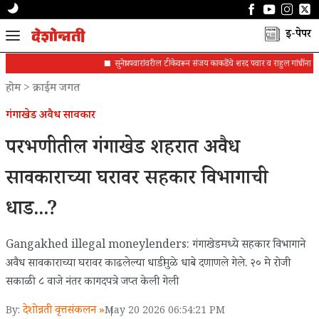
ई-पेपर
सुनेत्रा पवारांवरील टीकेवरून संजय काकडेंचे शरद पवार व राहुल गांधींना पत्र
होम
>
क्राईम जगत
गंगाखेड अवैध सावकार
परभणीतील गंगाखेड शहरात अवैध
सावकाराच्या घरावर सहकार विभागाची
धाड...?
Gangakhed illegal moneylenders: गंगाखेडमध्ये सहकार विभागाने
अवैध सावकाराच्या घरावर काढलेल्या धाडीमुळे धाबे दणाणले गेले. २० मे रोजी
सकाळी ८ वाजे नंतर कागदपत्रे जप्त केली गेली
देशोन्नती वृत्तसंकलन »
By:
May 20 2026 06:54:21 PM