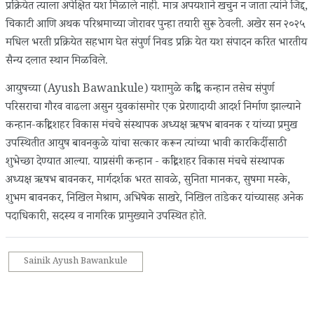
प्रक्रियेत त्याला अपेक्षित यश मिळाले नाही. मात्र अपयशाने खचुन न जाता त्यांने जिद्द,
चिकाटी आणि अथक परिश्रमाच्या जोरावर पुन्हा तयारी सुरू ठेवली. अखेर सन २०२५
मधिल भरती प्रक्रियेत सहभाग घेत संपुर्ण निवड प्रक्रि येत यश संपादन करित भारतीय
सैन्य दलात स्थान मिळविले.
आयुषच्या (Ayush Bawankule) यशामुळे कांद्री, कन्हान तसेच संपुर्ण
परिसराचा गौरव वाढला असुन युवकांसमोर एक प्रेरणादायी आदर्श निर्माण झाल्याने
कन्हान-कांद्री शहर विकास मंचचे संस्थापक अध्यक्ष ऋषभ बावनक र यांच्या प्रमुख
उपस्थितीत आयुष बावनकुळे यांचा सत्कार करून त्यांच्या भावी कारकिर्दीसाठी
शुभेच्छा देण्यात आल्या. याप्रसंगी कन्हान - कांद्री शहर विकास मंचचे संस्थापक
अध्यक्ष ऋषभ बावनकर, मार्गदर्शक भरत सावळे, सुनिता मानकर, सुषमा मस्के,
शुभम बावनकर, निखिल मेश्राम, अभिषेक साखरे, निखिल तांडेकर यांच्यासह अनेक
पदाधिकारी, सदस्य व नागरिक प्रामुख्याने उपस्थित होते.
Sainik Ayush Bawankule