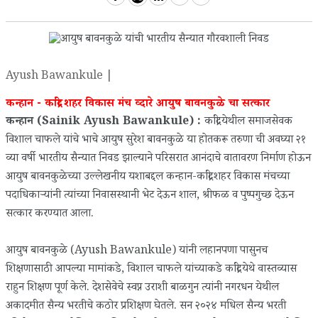
Ayush Bawankule |
कन्हान - कांद्री शहर विकास मंच व्दारे आयुष बावनकुळे चा सत्कार
कन्हान (Sainik Ayush Bawankule) :
कांद्री येथील समाजसेवक
विशाल चाफले यांचे भाचे आयुष सुरेश बावनकुळे या होतकरू तरुणा ची अवघ्या २१
व्या वर्षी भारतीय सैन्यात निवड झाल्याने परिसरात आनंदाचे वातावरण निर्माण होऊन
आयुष बावनकुळेच्या उल्लेखनीय यशाबद्दल कन्हान-कांद्री शहर विकास मंचच्या
पदाधिकाऱ्यांनी त्यांच्या निवासस्थानी भेट देऊन शाल, श्रीफळ व पुष्पगुच्छ देऊन
सत्कार करण्यात आला.
आयुष बावनकुळे (Ayush Bawankule) यांनी लहानपणा पासुनच
शिक्षणासाठी आपल्या मामांकडे, विशाल चाफले यांच्याकडे कांद्री येथे वास्तव्यास
राहुन शिक्षण पूर्ण केले. देशसेवेचे स्वप्न उराशी बाळगुन त्यांनी नगरधन येथील
अकादमीत सैन्य भरतीचे कठोर प्रशिक्षण घेतले. सन २०२४ मधिल सैन्य भरती