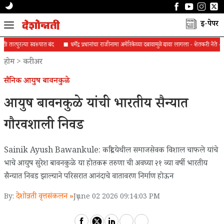
ई-पेपर
 तात्पुरत्या स्वरुपात बंद
धर्मेंद्र प्रधानांचा राजीनामा अमेरिकेच्या दबावामुळे द्यावा लागला - शेतकरी नेते -र
होम
>
करीअर
सैनिक आयुष बावनकुळे
आयुष बावनकुळे यांची भारतीय सैन्यात
गौरवशाली निवड
Sainik Ayush Bawankule: कांद्री येथील समाजसेवक विशाल चाफले यांचे
भाचे आयुष सुरेश बावनकुळे या होतकरू तरुणा ची अवघ्या २१ व्या वर्षी भारतीय
सैन्यात निवड झाल्याने परिसरात आनंदाचे वातावरण निर्माण होऊन
देशोन्नती वृत्तसंकलन »
By:
June 02 2026 09:14:03 PM