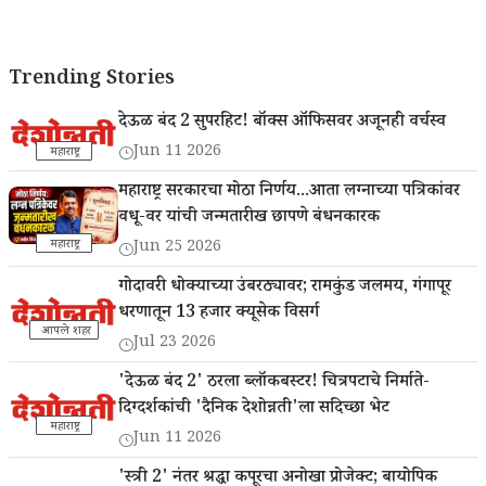
Trending Stories
देऊळ बंद 2 सुपरहिट! बॉक्स ऑफिसवर अजूनही वर्चस्व
Jun 11 2026
महाराष्ट्र
महाराष्ट्र सरकारचा मोठा निर्णय...आता लग्नाच्या पत्रिकांवर
वधू-वर यांची जन्मतारीख छापणे बंधनकारक
महाराष्ट्र
Jun 25 2026
गोदावरी धोक्याच्या उंबरठ्यावर; रामकुंड जलमय, गंगापूर
धरणातून 13 हजार क्यूसेक विसर्ग
आपले शहर
Jul 23 2026
'देऊळ बंद 2' ठरला ब्लॉकबस्टर! चित्रपटाचे निर्माते-
दिग्दर्शकांची 'दैनिक देशोन्नती'ला सदिच्छा भेट
महाराष्ट्र
Jun 11 2026
'स्त्री 2' नंतर श्रद्धा कपूरचा अनोखा प्रोजेक्ट; बायोपिक