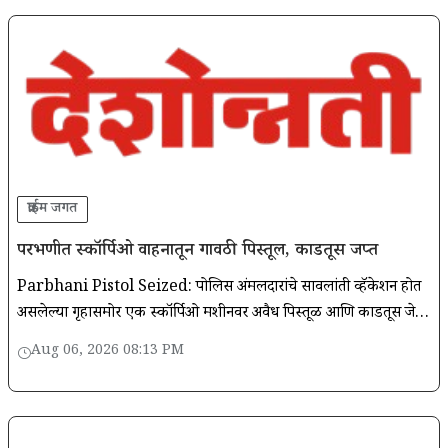
क्राईम जगत
परभणीत स्कॉर्पिओ वाहनातून गावठी पिस्तूल, काडतूस जप्त
Parbhani Pistol Seized: पोलिस अंमलदारांचे सावलांती व्हॅकेशन होत
असलेल्या गृहासमोर एक स्कॉर्पिओ मशीनवर अवैध पिस्तूळ आणि काडतूस जेवून
आहेत. नए मोंढा गुन्हा दाखला करण्यात आला.
Aug 06, 2026 08:13 PM