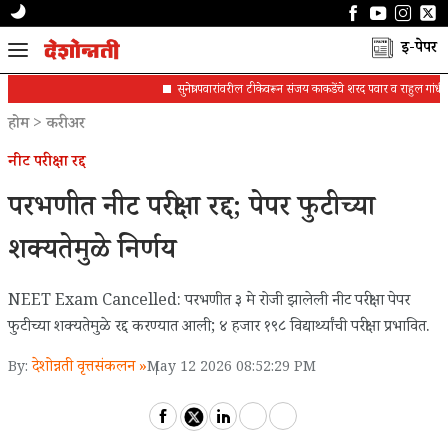
ई-पेपर
सुनेत्रा पवारांवरील टीकेवरून संजय काकडेंचे शरद पवार व राहुल गांधींना पत्र
होम
>
करीअर
नीट परीक्षा रद्द
परभणीत नीट परीक्षा रद्द; पेपर फुटीच्या
शक्यतेमुळे निर्णय
NEET Exam Cancelled: परभणीत ३ मे रोजी झालेली नीट परीक्षा पेपर
फुटीच्या शक्यतेमुळे रद्द करण्यात आली; ४ हजार १९८ विद्यार्थ्यांची परीक्षा प्रभावित.
देशोन्नती वृत्तसंकलन »
By:
May 12 2026 08:52:29 PM