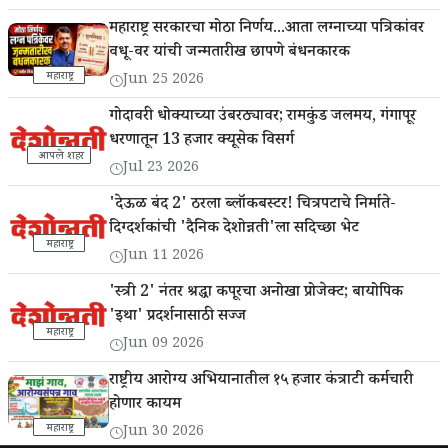
महाराष्ट्र सरकारचा मोठा निर्णय...आता लग्नाच्या पत्रिकांवर
वधू-वर यांची जन्मतारीख छापणे बंधनकारक
महाराष्ट्र
Jun 25 2026
गोदावरी धोक्याच्या उंबरठ्यावर; रामकुंड जलमय, गंगापूर
धरणातून 13 हजार क्यूसेक विसर्ग
आपले शहर
Jul 23 2026
'देऊळ बंद 2' ठरला ब्लॉकबस्टर! चित्रपटाचे निर्माते-
दिग्दर्शकांची 'दैनिक देशोन्नती'ला सदिच्छा भेट
महाराष्ट्र
Jun 11 2026
'स्त्री 2' नंतर श्रद्धा कपूरचा अनोखा प्रोजेक्ट; बायोपिक
'इथा' प्रदर्शनासाठी सज्ज
महाराष्ट्र
Jun 09 2026
राष्ट्रीय आरोग्य अभियानातील १५ हजार कंत्राटी कर्मचारी
होणार कायम
महाराष्ट्र
Jun 30 2026