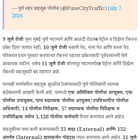
— पुणे शहर वाहतूक पोलीस (@PuneCityTraffic)
July 7,
2026
9 जुलै रोजी
जुना मुंबई-पुणे महामार्ग आणि आळंदी रोडवरून पेट्रोल व डिझेल टँकरना
प्रवेश दिला जाणार नाही.
10 जुलै रोजी
भवानी पेठ, नाना पेठ आणि रास्ता पेठ
परिसरात इंधन पुरवठा करणाऱ्या टँकरना शहरात प्रवेशासाठी पूर्वपरवानगी घेणे
आवश्यक राहील. तसेच
11 जुलै रोजी
सोलापूर महामार्गावरून पेट्रोल आणि डिझेल
टँकरची वाहतूकही बंद राहणार आहे.
पालखी मार्गावरील वाहतूक सुरळीत ठेवण्यासाठी पुणे पोलिसांनी व्यापक
बंदोबस्ताची आखणी केली आहे. यामध्ये
एक अतिरिक्त पोलीस आयुक्त, एक
पोलीस उपायुक्त, पाच सहाय्यक पोलीस आयुक्त/उपविभागीय पोलीस
अधिकारी, 14 पोलीस निरीक्षक, 57 सहाय्यक पोलीस निरीक्षक व
उपनिरीक्षक तसेच 1,120 पोलीस कर्मचारी
तैनात करण्यात आले आहेत.
वाहतुकीचा ताण कमी करण्यासाठी
33 बाह्य (External) आणि 132
अंतर्गत (Internal) डायव्हर्जन पॉइंट्स
तयार करण्यात आले आहेत.
11 जुलै