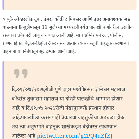
यामुळे
ओव्हरलोड ट्रक, डंपर, काँक्रीट मिक्सर आणि इतर अनावश्यक जड
वाहनांना 8 जुलैपासून 11 जुलैच्या मध्यरात्रीपर्यंत
पालखी मार्गावरील ठरावीक
रस्त्यांवर प्रवेशबंदी लागू करण्यात आली आहे. मात्र अग्निशमन दल, पोलीस,
रुग्णवाहिका, पेट्रोल-डिझेल टँकर तसेच अत्यावश्यक वस्तूंची वाहतूक करणाऱ्या
वाहनांना या निर्बंधातून सूट देण्यात आली आहे.
दि.०९/०७/२०२६रोजी पुणे शहरामध्ये श्री. संत ज्ञानेश्वर महाराज
व श्री.संत तुकाराम महाराज या दोन्ही पालखींचे आगमन होणार
आहे व दि.११.०७.२०२६रोजी पंढरपुराकडे प्रस्थान होणार
आहे.पालखीला कसल्याही प्रकारचा वाहतुकीचा अडथळा होऊ
नये त्या अनुषंगाने वाहतूक शाखेकडून बंदोबस्त लावण्यात
आलेला आहे
pic.twitter.com/g2PQ4aZfZJ