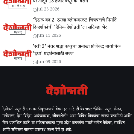
धरणातून 13 हजार क्यूसेक विसर्ग
आपले शहर
Jul 23 2026
'देऊळ बंद 2' ठरला ब्लॉकबस्टर! चित्रपटाचे निर्माते-
दिग्दर्शकांची 'दैनिक देशोन्नती'ला सदिच्छा भेट
महाराष्ट्र
Jun 11 2026
'स्त्री 2' नंतर श्रद्धा कपूरचा अनोखा प्रोजेक्ट; बायोपिक
'इथा' प्रदर्शनासाठी सज्ज
महाराष्ट्र
Jun 09 2026
देशोन्नती न्यूज ही एक मराठी वृत्तपत्राची वेबसाइट आहे. ही वेबसाइट “ब्रेकिंग न्यूज, क्रीडा,
मनोरंजन, देश-विदेश, अर्थव्यवस्था, जीवनशैली” अशा विविध विषयांवर ताज्या घडामोडी आणि
लेख प्रकाशित करते. या संकेतस्थळाचा मुख्य उद्देश वाचकांना मराठी भाषेत वेळेवर, संबंधित
आणि सविस्तर बातम्या उपलब्ध करून देणे हा आहे.