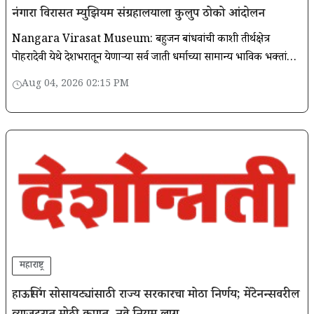
नंगारा विरासत म्युझियम संग्रहालयाला कुलुप ठोको आंदोलन
Nangara Virasat Museum: बहुजन बांधवांची काशी तीर्थक्षेत्र
पोहरादेवी येथे देशभरातून येणाऱ्या सर्व जाती धर्माच्या सामान्य भाविक भक्तांची
भावना लक्षात घेऊन नंगारा विरासत म्युझियम संग्रहालय दर १०० रुपये
Aug 04, 2026 02:15 PM
महाराष्ट्र
हाऊसिंग सोसायट्यांसाठी राज्य सरकारचा मोठा निर्णय; मेंटेनन्सवरील