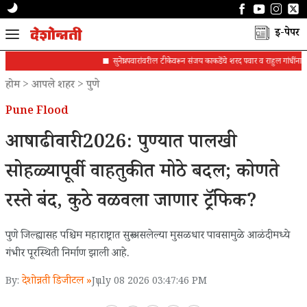
ई-पेपर
सुनेत्रा पवारांवरील टीकेवरून संजय काकडेंचे शरद पवार व राहुल गांधींना पत्र
होम
>
आपले शहर
>
पुणे
Pune Flood
आषाढी वारी 2026: पुण्यात पालखी
सोहळ्यापूर्वी वाहतुकीत मोठे बदल; कोणते
रस्ते बंद, कुठे वळवला जाणार ट्रॅफिक?
पुणे जिल्ह्यासह पश्चिम महाराष्ट्रात सुरू असलेल्या मुसळधार पावसामुळे आळंदीमध्ये
गंभीर पूरस्थिती निर्माण झाली आहे.
देशोन्नती डिजीटल »
By:
July 08 2026 03:47:46 PM