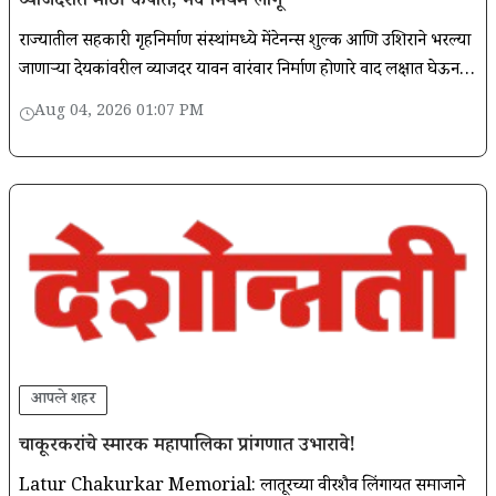
व्याजदरात मोठी कपात, नवे नियम लागू
राज्यातील सहकारी गृहनिर्माण संस्थांमध्ये मेंटेनन्स शुल्क आणि उशिराने भरल्या
जाणाऱ्या देयकांवरील व्याजदर यावरून वारंवार निर्माण होणारे वाद लक्षात घेऊन
राज्य सरकारने महत्त्वाचे बदल केले आहेत.
Aug 04, 2026 01:07 PM
आपले शहर
चाकूरकरांचे स्मारक महापालिका प्रांगणात उभारावे!
Latur Chakurkar Memorial: लातूरच्या वीरशैव लिंगायत समाजाने