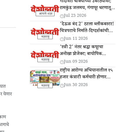
गोदावरी धोक्याच्या उंबरठ्यावर;
रामकुंड जलमय, गंगापूर धरणातून
13 हजार क्यूसेक विसर्ग
आपले शहर
Jul 23 2026
'देऊळ बंद 2' ठरला ब्लॉकबस्टर!
चित्रपटाचे निर्माते-दिग्दर्शकांची
'दैनिक देशोन्नती'ला सदिच्छा भेट
महाराष्ट्र
Jun 11 2026
'स्त्री 2' नंतर श्रद्धा कपूरचा
अनोखा प्रोजेक्ट; बायोपिक
'इथा' प्रदर्शनासाठी सज्ज
महाराष्ट्र
Jun 09 2026
राष्ट्रीय आरोग्य अभियानातील १५
हजार कंत्राटी कर्मचारी होणार
कायम
Jun 30 2026
्यात
महाराष्ट्र
वर येणार
धकाम
भागाचे