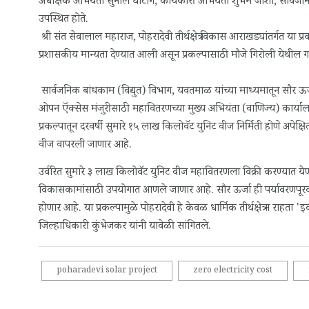
अधीक्षक अभियंता सुनील थोटांगे, कार्यकारी अभियंता शुभम जोशी, सार्वजनि
उपस्थित होते.
श्री संत सेवालाल महाराज, पोहरादेवी तीर्थक्षेत्र विकास आराखड्यांतर्गत या
प्रशासकीय मान्यता देण्यात आली असून प्रकल्पासाठी मौजे गिरोली येथील
सार्वजनिक बांधकाम (विद्युत) विभाग, यवतमाळ यांच्या माध्यमातून सौर ऊर
ओपन ऍक्सेस मंजुरीसाठी महावितरणच्या मुख्य अभियंता (वाणिज्य) का
प्रकल्पातून दरवर्षी सुमारे १५ लाख किलोवॅट युनिट वीज निर्मिती होणे अपे
वीज वापरली जाणार आहे.
उर्वरित सुमारे ३ लाख किलोवॅट युनिट वीज महावितरणला विक्री करण्यात येण
विकासकामांसाठी उपयोगात आणले जाणार आहे. सौर ऊर्जा ही पर्यावरणपूरक
होणार आहे. या प्रकल्पामुळे पोहरादेवी हे केवळ धार्मिक तीर्थक्षेत्र न राहता
जिल्हाधिकारी कुंभेजकर यांनी यावेळी सांगितले.
poharadevi solar project
zero electricity cost