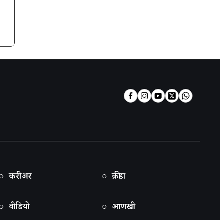
○ करीअर
○ क्रीडा
○ वीडियो
○ आणखी