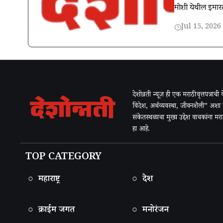
मोशी येथील इमारत
Jul 15, 2026
देशोन्नती न्यूज ही एक मराठी वृत्तपत्राच
विदेश, अर्थव्यवस्था, जीवनशैली” अशा
संकेतस्थळाचा मुख्य उद्देश वाचकांना म
हा आहे.
TOP CATEGORY
○ महाराष्ट्र
○ देश
○ क्राईम जगत
○ मनोरंजन