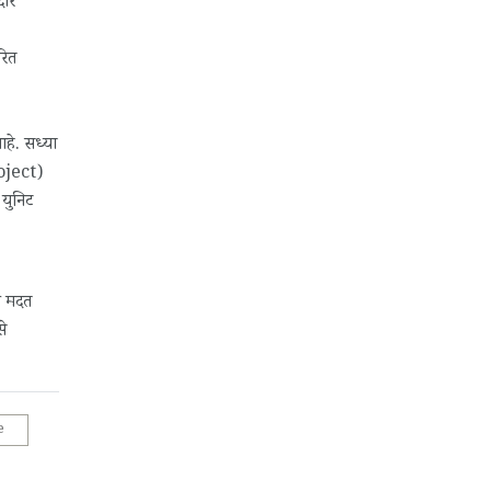
दार
रित
हे. सध्या
roject)
 युनिट
ी मदत
से
e