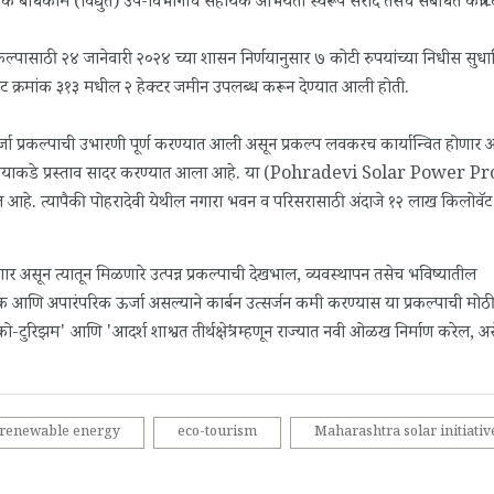
क बांधकाम (विद्युत) उप-विभागाचे सहायक अभियंता स्वरूप सरोदे तसेच संबंधित कंत्राट
 प्रकल्पासाठी २४ जानेवारी २०२४ च्या शासन निर्णयानुसार ७ कोटी रुपयांच्या निधीस सुधा
 गट क्रमांक ३१३ मधील २ हेक्टर जमीन उपलब्ध करून देण्यात आली होती.
्जा प्रकल्पाची उभारणी पूर्ण करण्यात आली असून प्रकल्प लवकरच कार्यान्वित होणार आ
र्यालयाकडे प्रस्ताव सादर करण्यात आला आहे. या (Pohradevi Solar Power P
क्षित आहे. त्यापैकी पोहरादेवी येथील नगारा भवन व परिसरासाठी अंदाजे १२ लाख किलोवॅट
ार असून त्यातून मिळणारे उत्पन्न प्रकल्पाची देखभाल, व्यवस्थापन तसेच भविष्यातील
 आणि अपारंपरिक ऊर्जा असल्याने कार्बन उत्सर्जन कमी करण्यास या प्रकल्पाची मोठ
 'इको-टुरिझम' आणि 'आदर्श शाश्वत तीर्थक्षेत्र' म्हणून राज्यात नवी ओळख निर्माण करेल, अ
renewable energy
eco-tourism
Maharashtra solar initiativ