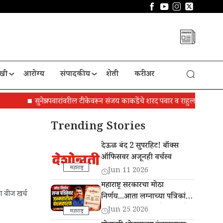
खी
आरोग्य
संपादकीय
शेती
करीअर
सुनेत्रा पवारांवरील टीकेवरून संजय काकडेंचे शरद पवार व राहुल गांधींना पत्र
Trending Stories
देऊळ बंद 2 सुपरहिट! बॉक्स
ऑफिसवर अजूनही वर्चस्व
महाराष्ट्र
Jun 11 2026
महाराष्ट्र सरकारचा मोठा
 वीज खर्च
निर्णय...आता लग्नाच्या पत्रिकांवर
वधू-वर यांची जन्मतारीख छापणे
Jun 25 2026
महाराष्ट्र
बंधनकारक