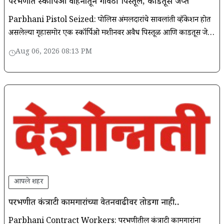
परभणीत स्कॉर्पिओ वाहनातून गावठी पिस्तूल, काडतूस जप्त
Parbhani Pistol Seized: पोलिस अंमलदारांचे सावलांती व्हॅकेशन होत
असलेल्या गृहासमोर एक स्कॉर्पिओ मशीनवर अवैध पिस्तूळ आणि काडतूस जेवून
आहेत. नए मोंढा गुन्हा दाखला करण्यात आला.
Aug 06, 2026 08:13 PM
आपले शहर
परभणीत कंत्राटी कामगारांच्या वेतनवाढीवर तोडगा नाही..
Parbhani Contract Workers: परभणीतील कंत्राटी कामगारांना