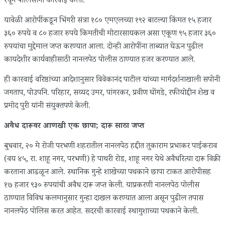
रचून पोलिसांनी कारवाई केली.
यावेळी आरोपींकडून भिंगरी संत्रा १८० एमएलच्या १९२ बाटल्या किंमत १५ हजार
३६० रुपये व ८० हजार रुपये किमतीची मोटारसायकल असा एकूण ९५ हजार ३६०
रुपयांचा मुद्देमाल जप्त करण्यात आला. दोन्ही आरोपींना ताब्यात घेऊन पुढील
कायदेशीर कार्यवाहीसाठी नानलपेठ पोलीस ठाण्यात हजर करण्यात आले.
ही कारवाई वरिष्ठांच्या आदेशानुसार विवेकानंद पाटील यांच्या मार्गदर्शनाखाली सपोनी
जगताप, पोउपनि. परिहार, सय्यद उमर, पांगरकर, प्रवीण घोंगडे, रफीयोद्दीन शेख व
प्रमोद पुरी यांनी संयुक्तपणे केली.
अवैध दारूवर आणखी एक छापा; दारू साठा जप्त
बुधवार, २० मे रोजी परभणी शहरातील नानलपेठ हद्दीत तुकाराम प्रभाकर पाईकराव
(वय ४५, रा. शाहू नगर, परभणी) हे पाथरी रोड, शाहू नगर येथे अवैधरित्या दारू विक्री
करताना आढळून आले. स्थानिक गुन्हे शाखेच्या पथकाने छापा टाकत आरोपीसह
१७ हजार ९३० रुपयांची अवैध दारू जप्त केली. याप्रकरणी नानलपेठ पोलीस
ठाण्यात विविध कलमानुसार गुन्हा दाखल करण्यात आला असून पुढील तपास
नानलपेठ पोलिस करत आहेत. सदरची कारवाई स्थागुशाच्या पथकाने केली.