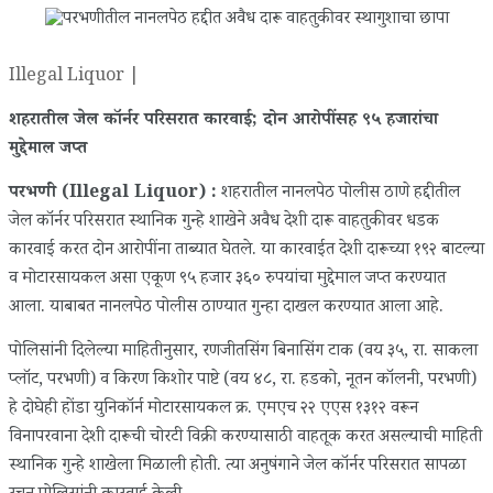
Illegal Liquor |
शहरातील जेल कॉर्नर परिसरात कारवाई; दोन आरोपींसह ९५ हजारांचा
मुद्देमाल जप्त
परभणी (Illegal Liquor) :
शहरातील नानलपेठ पोलीस ठाणे हद्दीतील
जेल कॉर्नर परिसरात स्थानिक गुन्हे शाखेने अवैध देशी दारू वाहतुकीवर धडक
कारवाई करत दोन आरोपींना ताब्यात घेतले. या कारवाईत देशी दारूच्या १९२ बाटल्या
व मोटारसायकल असा एकूण ९५ हजार ३६० रुपयांचा मुद्देमाल जप्त करण्यात
आला. याबाबत नानलपेठ पोलीस ठाण्यात गुन्हा दाखल करण्यात आला आहे.
पोलिसांनी दिलेल्या माहितीनुसार, रणजीतसिंग बिनासिंग टाक (वय ३५, रा. साकला
प्लॉट, परभणी) व किरण किशोर पाष्टे (वय ४८, रा. हडको, नूतन कॉलनी, परभणी)
हे दोघेही होंडा युनिकॉर्न मोटारसायकल क्र. एमएच २२ एएस १३१२ वरून
विनापरवाना देशी दारूची चोरटी विक्री करण्यासाठी वाहतूक करत असल्याची माहिती
स्थानिक गुन्हे शाखेला मिळाली होती. त्या अनुषंगाने जेल कॉर्नर परिसरात सापळा