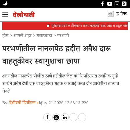
ई-पेपर
सुनेत्रा पवारांवरील टीकेवरून संजय काकडेंचे शरद पवार व राहुल गांधींना पत्र
होम
>
आपले शहर
>
मराठवाडा
>
परभणी
परभणीतील नानलपेठ हद्दीत अवैध दारू
वाहतुकीवर स्थागुशाचा छापा
शहरातील नानलपेठ पोलीस ठाणे हद्दीतील जेल कॉर्नर परिसरात स्थानिक गुन्हे
शाखेने अवैध देशी दारू वाहतुकीवर धडक कारवाई करत दोन आरोपींना ताब्यात
घेतले.
देशोन्नती डिजीटल »
By:
May 21 2026 12:53:15 PM