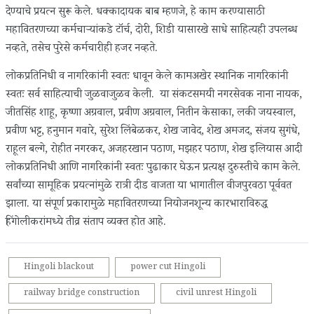
देण्याचे प्रयत्न सुरू केले. धक्कादायक बाब म्हणजे, हे काम करण्यासाठी
महावितरणच्या कर्मचार्‍यांकडे टॉर्च, दोरी, शिडी यासारखे साधे साहित्यही उपलब्ध
नव्हते, तसेच पुरेसे कर्मचारीही हजर नव्हते.
लोकप्रतिनिधी व नागरिकांनी स्वतः धावून केले कामअखेर स्थानिक नागरिकांनी
स्वतः सर्व साहित्याची जुळवाजुळव केली. या संकटसमयी नगरसेवक नाना नायक,
जीतसिंह शाहू, कृष्णा अग्रवाल, प्रवीण अग्रवाल, नितीन केसाका, लकी जयस्वाल,
प्रवीण भट्ट, हनुमान गवारे, सुरेश लिंबेळकर, शेख जावेद, शेख अमजद, संजय सुगंधे,
राहूल बल्गे, रोहीत नगरकर, अजहरखान पठाण, मझहर पठाण, शेख इलियास आदी
लोकप्रतिनिधी आणि नागरिकांनी स्वतः पुढाकार घेऊन प्रत्यक्ष दुरुस्तीचे काम केले.
सर्वांच्या सामूहिक प्रयत्नांमुळे रात्री दीड वाजता या भागातील वीजपुरवठा पूर्ववत
झाला. या संपूर्ण प्रकारामुळे महावितरणच्या नियोजनशून्य कारभाराविरुद्ध
हिंगोलीकरांमध्ये तीव्र संताप व्यक्त होत आहे.
Hingoli blackout
power cut Hingoli
railway bridge construction
civil unrest Hingoli