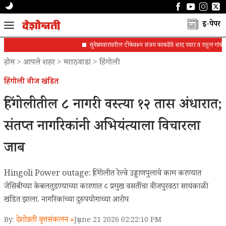
ई-पेपर
सुनेत्रा पवारांवरील टीकेवरून संजय काकडेंचे शरद पवार व राहुल गांधींना पत्
होम
>
आपले शहर
>
मराठवाडा
>
हिंगोली
हिंगोली वीज खंडित
हिंगोलीतील ८ नागरी वस्त्या १२ तास अंधारात;
संतप्त नागरिकांनी अभियंत्याला विचारला
जाब
Hingoli Power outage: हिंगोलीत रेल्वे उड्डाणपुलाचे काम करण्यात
जेसिबीच्या केबलतुडण्याच्या कारणात ८ प्रमुख वसतींचा वीजपुरवठा सायंकाळी
खंडित झाला. नागरिकांच्या दुरुपयोगाच्या आरोप
देशोन्नती वृत्तसंकलन »
By:
June 21 2026 02:22:10 PM