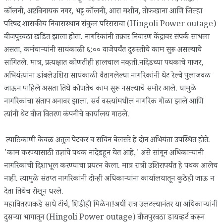
कॉलनी, अष्टविनायक नगर, भट्ट कॉलनी, आरा मशीन, तोफखाना आणि जिल्हा
परिषद शासकीय निवासस्थान संकुल परिसराचा (Hingoli Power outage)
वीजपुरवठा खंडित झाला होता. नागरिकांनी तक्रार निवारण केंद्रावर संपर्क साधला
असता, कर्मचार्‍यांनी सायंकाळी ६:०० वाजेपर्यंत दुरुस्तीचे काम सुरू असल्याचे
सांगितले. मात्र, प्रत्यक्षात कोणतीही हालचाल नव्हती.नांदेडच्या पथकाचे गाजर,
अभियंत्यांना डांबलेउशिरा सायंकाळी वैतागलेल्या नागरिकांनी थेट रेल्वे पुलाजवळ
जाऊन पाहिले असता तिथे कोणतेच काम सुरू नसल्याचे समोर आले. यामुळे
नागरिकांचा संताप अनावर झाला. सर्व वस्त्यांमधील नागरिक गोळा झाले आणि
त्यांनी थेट वीज वितरण कंपनीचे कार्यालय गाठले.
त्याठिकाणी केवळ अतुल पेटकर व सचिन बेलसरे हे दोन अभियंता उपस्थित होते.
'काम करण्यासाठी तज्ञांचे पथक नांदेडहून येत आहे,' असे सांगून अधिकार्‍यांनी
नागरिकांची दिशाभूल करण्याचा प्रयत्न केला. मात्र रात्री उशिरापर्यंत हे पथक आलेच
नाही. त्यामुळे संतप्त नागरिकांनी दोन्ही अधिकार्‍यांना कार्यालयातून कुठेही जाऊ न
देता तिथेच रोखून धरले.
महावितरणकडे साधे टॉर्च, शिडीही मिळेना!अर्धी रात्र उलटल्यानंतर या अधिकार्‍यांनी
दुसर्‍या भागातून (Hingoli Power outage) वीजपुरवठा डायव्हर्ट करून