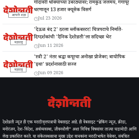
गोदावरी धोक्याच्या उंबरठ्यावर; रामकुंड जलमय, गंगापूर
धरणातून 13 हजार क्यूसेक विसर्ग
आपले शहर
Jul 23 2026
'देऊळ बंद 2' ठरला ब्लॉकबस्टर! चित्रपटाचे निर्माते-
दिग्दर्शकांची 'दैनिक देशोन्नती'ला सदिच्छा भेट
महाराष्ट्र
Jun 11 2026
'स्त्री 2' नंतर श्रद्धा कपूरचा अनोखा प्रोजेक्ट; बायोपिक
'इथा' प्रदर्शनासाठी सज्ज
महाराष्ट्र
Jun 09 2026
देशोन्नती न्यूज ही एक मराठी वृत्तपत्राची वेबसाइट आहे. ही वेबसाइट “ब्रेकिंग न्यूज, क्रीडा,
मनोरंजन, देश-विदेश, अर्थव्यवस्था, जीवनशैली” अशा विविध विषयांवर ताज्या घडामोडी आणि
लेख प्रकाशित करते. या संकेतस्थळाचा मुख्य उद्देश वाचकांना मराठी भाषेत वेळेवर, संबंधित