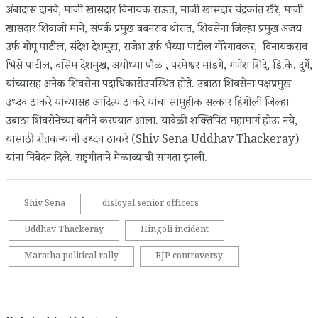
अंबादास दानवे, माजी खासदार विनायक राऊत, माजी खासदार चंद्रकांत खैरे, माजी
खासदार शिवाजी माने, संपर्क प्रमुख बबनराव थोरात, शिवसेना जिल्हा प्रमुख अजय
उर्फ गोपू पाटील, संदेश देशमुख, राजेश उर्फ भैय्या पाटील गोरेगावकर, विनायकराव
भिसे पाटील, वसिम देशमुख, अयोध्या पौळ , परमेश्वर मांडगे, गणेश शिंदे, डि.के. दुर्गे,
यांच्यासह अनेक शिवसेना पदाधिकारी उपस्थित होते. उबाठा शिवसेना पक्षप्रमुख
उध्दव ठाकरे यांच्यासह आदित्य ठाकरे यांचा सामुहीक सत्कार हिंगोली जिल्हा
उबाठा शिवसेनेच्या वतीने करण्यात आला. यावेळी शक्तिपिठ महामार्ग होऊ नये,
यासाठी शेतकर्‍यांनी उध्दव ठाकरे (Shiv Sena Uddhav Thackeray)
यांना निवेदन दिले. राष्ट्रगीताने मेळाव्याची सांगता झाली.
Shiv Sena
disloyal senior officers
Uddhav Thackeray
Hingoli incident
Maratha political rally
BJP controversy