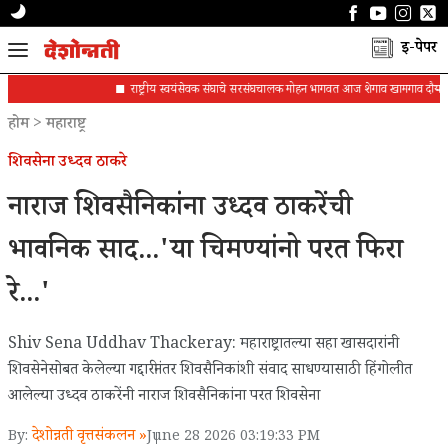
ई-पेपर
राष्ट्रीय स्वयंसेवक संघाचे सरसंघचालक मोहन भागवत आज शेगाव खामगाव दौऱ्यावर
होम
>
महाराष्ट्र
शिवसेना उध्दव ठाकरे
नाराज शिवसैनिकांना उध्दव ठाकरेंची
भावनिक साद...'या चिमण्यांनो परत फिरा
रे...'
Shiv Sena Uddhav Thackeray: महाराष्ट्रातल्या सहा खासदारांनी
शिवसेनेसोबत केलेल्या गद्दारीनंतर शिवसैनिकांशी संवाद साधण्यासाठी हिंगोलीत
आलेल्या उध्दव ठाकरेंनी नाराज शिवसैनिकांना परत शिवसेना
देशोन्नती वृत्तसंकलन »
By:
June 28 2026 03:19:33 PM