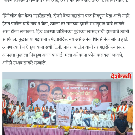
फिरून शिवसेनेत येण्याची गरज आहे, अशी भावनिक साद उध्दव ठाकरेंनी घातली.
हिंगोलीत दोन वेळा गद्दारी झाली. दोन्ही वेळा गद्दारांना परत निवडूण येता आले नाही.
हेमंत पाटील यांचे नाव न घेता, त्याला तर मागच्या दाराने सभागृहात यावे लागले,
असा टोला लगावला. हिच अवस्था वाशिमच्या पुर्वीच्या खासदारांची झाल्याचे त्यांनी
सांगितले. मुळात या गद्दारांना उमेदवारी देऊ नये असे अनेक शिवसैनिक सांगत होते.
आपण त्यांचे न ऐकूण यांना संधी दिली. नागेश पाटील यांनी तर गद्दारी केल्यानंतर
आपल्या मुलाला निवडूण आणण्यासाठी मला अनेकांना फोन करायला लावले,
असेही उध्दव ठाकरे म्हणाले.