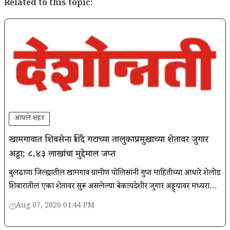
Related to this topic:
आपले शहर
खामगावात शिवसेना शिंदे गटाच्या तालुकाप्रमुखाच्या शेतावर जुगार
अड्डा; ८.४३ लाखांचा मुद्देमाल जप्त
बुलढाणा जिल्ह्यातील खामगाव ग्रामीण पोलिसांनी गुप्त माहितीच्या आधारे शेलोडी
शिवारातील एका शेतावर सुरू असलेल्या बेकायदेशीर जुगार अड्ड्यावर मध्यरात्री
धडक कारवाई करत १२ जणांना ताब्यात घेतले.
Aug 07, 2026 01:44 PM