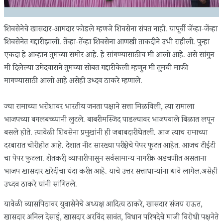
शिवसेनेचे खासदार-आमदार फोडले म्हणजे शिवसेना संपत नाही. यापूर्वी जेंव्हा-जेंव्हा
शिवसेनेत गद्दारी झाली. तेंव्हा-तेंव्हा शिवसेना आणखी ताकदीने उभी राहीली. पुन्हा
एकदा हे आव्हान तुमच्या समोर आहे. हे सांगण्यासाठीच मी आलो आहे. असे सांगुन
मी दिलेल्या उमेदवाराने तुमच्या सोबत गद्दारी केली म्हणुन मी तुमची माफी
मागण्यासाठी आलो आहे असेही उध्दव ठाकरे म्हणाले.
ज्या रामाच्या भरोशावर भारतीय जनता पक्षाने सत्ता मिळविली, त्या रामाला
भाजपच्या बगलबच्च्यानी लुटले. बाबरी मस्जिद पाडल्यावर भाजपवाले बिळात लपून
बसले होते. त्यावेळी शिवसेना प्रमुखांनी ही जबाबदारी घेतली. आज त्याच रामाच्या
दरबारात चोरी होत आहे. देशात नीट सारख्या परीक्षेचे पेपर फुटत आहेत. आजच टीईटी
चा पेपर फुटला. शेतकरी, व्यापारी पासुन सर्वसामान्य नागरीक अडचणीत असताना
भाजप खासदार खरेदीचा धंदा करीत आहे. याचे उत्तर सत्ताधार्‍यांना द्यावे लागेल.असेही
उध्दव ठाकरे यांनी सांगितले.
यावेळी व्यासपिठावर युवासेनेचे अध्यक्ष आदित्य ठाकरे, खासदार संजय राऊत,
खासदार अनिल देसाई, खासदार अरविंद सावंत, विधान परिषदेचे माजी विरोधी पक्षनेते