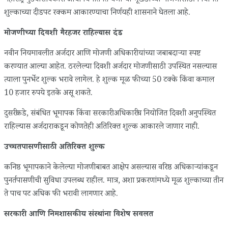
महाराष्ट्र गुंठेवारी विकास अधिनियमांतर्गत येणाऱ्या भूखंडांच्या मोजणीसाठी नियमित
शुल्काच्या दीडपट रक्कम आकारण्याचा निर्णयही शासनाने घेतला आहे.
मोजणीच्या दिवशी गैरहजर राहिल्यास दंड
नवीन नियमावलीत अर्जदार आणि मोजणी अधिकारी यांच्या जबाबदाऱ्या स्पष्ट
करण्यात आल्या आहेत. ठरलेल्या दिवशी अर्जदार मोजणीसाठी उपस्थित नसल्यास
त्याला पुनर्भेट शुल्क भरावे लागेल. हे शुल्क मूळ फीच्या 50 टक्के किंवा कमाल
10 हजार रुपये इतके असू शकते.
दुसरीकडे, संबंधित भूमापक किंवा सरकारी अधिकारीच नियोजित दिवशी अनुपस्थित
राहिल्यास अर्जदाराकडून कोणतेही अतिरिक्त शुल्क आकारले जाणार नाही.
उच्चतपासणीसाठी अतिरिक्त शुल्क
कनिष्ठ भूमापकाने केलेल्या मोजणीबाबत आक्षेप असल्यास वरिष्ठ अधिकाऱ्यांकडून
पुनर्तपासणीची सुविधा उपलब्ध राहील. मात्र, अशा प्रकरणांमध्ये मूळ शुल्काच्या तीन
ते पाच पट अधिक फी भरावी लागणार आहे.
सरकारी आणि निमशासकीय संस्थांना विशेष सवलत