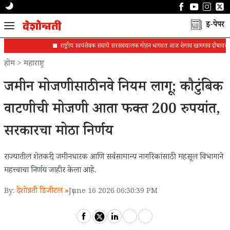
ई-पेपर
राष्ट्रीय स्वयंसेवक संघाचे सरसंघचालक मोहन भागवत आज शेगाव खामगाव दौऱ्यावर
होम
>
महाराष्ट्र
जमीन मोजणीसाठी नवे नियम लागू; कौटुंबिक
वाटणीची मोजणी आता फक्त 200 रुपयांत,
सरकारचा मोठा निर्णय
राज्यातील शेतकरी, जमीनधारक आणि सर्वसामान्य नागरिकांसाठी महसूल विभागाने
महत्त्वाचा निर्णय जाहीर केला आहे.
देशोन्नती डिजीटल »
By:
June 16 2026 06:30:39 PM