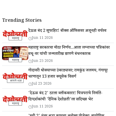
Trending Stories
देऊळ बंद 2 सुपरहिट! बॉक्स ऑफिसवर अजूनही वर्चस्व
Jun 11 2026
महाराष्ट्र
महाराष्ट्र सरकारचा मोठा निर्णय...आता लग्नाच्या पत्रिकांवर
वधू-वर यांची जन्मतारीख छापणे बंधनकारक
महाराष्ट्र
Jun 25 2026
गोदावरी धोक्याच्या उंबरठ्यावर; रामकुंड जलमय, गंगापूर
धरणातून 13 हजार क्यूसेक विसर्ग
आपले शहर
Jul 23 2026
'देऊळ बंद 2' ठरला ब्लॉकबस्टर! चित्रपटाचे निर्माते-
दिग्दर्शकांची 'दैनिक देशोन्नती'ला सदिच्छा भेट
महाराष्ट्र
Jun 11 2026