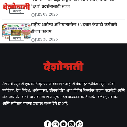
'स्त्री 2' नंतर श्रद्धा कपूरचा अनोखा प्रोजेक्ट; बायोपिक
'इथा' प्रदर्शनासाठी सज्ज
महाराष्ट्र
Jun 09 2026
राष्ट्रीय आरोग्य अभियानातील १५ हजार कंत्राटी कर्मचारी
होणार कायम
महाराष्ट्र
Jun 30 2026
देशोन्नती न्यूज ही एक मराठी वृत्तपत्राची वेबसाइट आहे. ही वेबसाइट “ब्रेकिंग न्यूज, क्रीडा,
मनोरंजन, देश-विदेश, अर्थव्यवस्था, जीवनशैली” अशा विविध विषयांवर ताज्या घडामोडी आणि
लेख प्रकाशित करते. या संकेतस्थळाचा मुख्य उद्देश वाचकांना मराठी भाषेत वेळेवर, संबंधित
आणि सविस्तर बातम्या उपलब्ध करून देणे हा आहे.