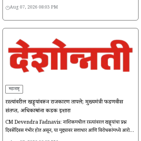
शेतकऱ्यांना एकवेळ समझोता (OTS) पद्धतीने कर्जाची परतफेड..
Aug 07, 2026 08:03 PM
महाराष्ट्र
रस्त्यांवरील खड्ड्यांवरून राजकारण तापले; मुख्यमंत्री फडणवीस
संतप्त, अधिकाऱ्यांना कडक इशारा
CM Devendra Fadnavis: नाशिकमधील रस्त्यांवरील खड्ड्यांचा प्रश्न
दिवसेंदिवस गंभीर होत असून, या मुद्द्यावर सत्ताधारी आणि विरोधकांमध्ये आरोप-
प्रत्यारोप सुरू. खड्ड्यांमुळे अपघातांत पाच जणांचा मृत्यू