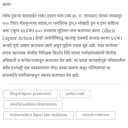
आला.
तसेच दुसऱ्या कारवाईत शंकर दयाल पाल (वय ३२, रा. जानाळा) याच्या ताब्यातून
५५० लिटर मोहफुलाचा सडवा,११ प्लास्टिक ड्रम,२ लोखंडी ड्रम व इतर साहित्य
असा एकूण ४३ हजार ७०० रुपयांचा मुद्देमाल जप्त करण्यात आला. (illicit
Liquor Action) दोन्ही आरोपींविरुद्ध महाराष्ट्र दारूबंदी कायदा कलम ६५(फ)
अन्वये गुन्हे दाखल करण्यात आले असून पुढील तपास सुरू आहे. सदर घटनेच्या
तपास सहाय्यक पोलीस निरीक्षक किशोर शिंदे यांच्या मार्गदर्शनाखाली पोलीस
अधिकारी व कर्मचाऱ्यांकडून करण्यात येत आहे. या धडक कारवाईमुळे परिसरातील
अवैध हातभट्टी दारू व्यवसायाला मोठा आळा बसला असून पोलिसांच्या या
कारवाईचे नागरिकांकडून स्वागत करण्यात येत आहे.
illegal liquor production
police raid
mooful saddava destruction
maharashtra liquor law violations
seized evidence