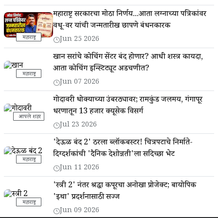
महाराष्ट्र सरकारचा मोठा निर्णय...आता लग्नाच्या पत्रिकांवर
वधू-वर यांची जन्मतारीख छापणे बंधनकारक
महाराष्ट्र
Jun 25 2026
खान सरांचे कोचिंग सेंटर बंद होणार? आधी शस्त्र कायदा,
आता कोचिंग इन्स्टिट्यूट अडचणीत?
महाराष्ट्र
Jun 07 2026
गोदावरी धोक्याच्या उंबरठ्यावर; रामकुंड जलमय, गंगापूर
धरणातून 13 हजार क्यूसेक विसर्ग
आपले शहर
Jul 23 2026
'देऊळ बंद 2' ठरला ब्लॉकबस्टर! चित्रपटाचे निर्माते-
दिग्दर्शकांची 'दैनिक देशोन्नती'ला सदिच्छा भेट
महाराष्ट्र
Jun 11 2026
'स्त्री 2' नंतर श्रद्धा कपूरचा अनोखा प्रोजेक्ट; बायोपिक
'इथा' प्रदर्शनासाठी सज्ज
महाराष्ट्र
Jun 09 2026