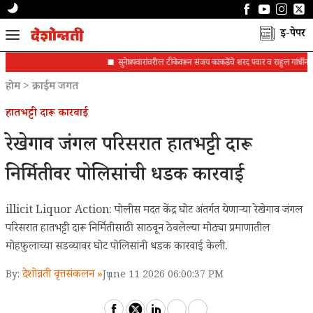
ई-पेपर
सुनेत्रा पवारांवरील टीकेवरून संजय काकडेंचे शरद पवार व राहुल गांधींना पत्र
होम
>
क्राईम जगत
हातभट्टी दारू कारवाई
रेखेगाव जंगल परिसरात हातभट्टी दारू
निर्मितीवर पोलिसांची धडक कारवाई
illicit Liquor Action: पोलीस मदत केंद्र घोट अंतर्गत येणाऱ्या रेखेगाव जंगल
परिसरात हातभट्टी दारू निर्मितीसाठी साठवून ठेवलेल्या मोठ्या प्रमाणातील
मोहफुलाच्या सडव्यावर घोट पोलिसांनी धडक कारवाई केली.
देशोन्नती वृत्तसंकलन »
By:
June 11 2026 06:00:37 PM