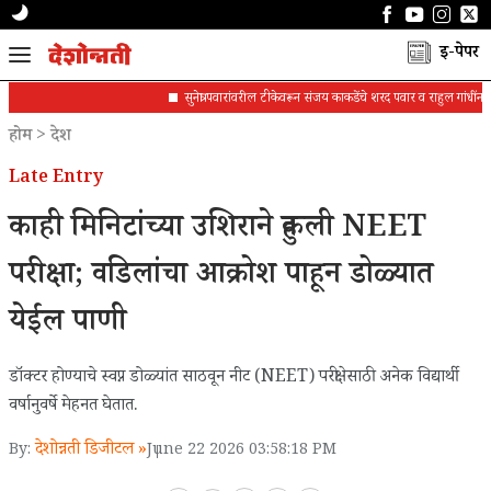
ई-पेपर
सुनेत्रा पवारांवरील टीकेवरून संजय काकडेंचे शरद पवार व राहुल गांधींना पत्र
होम
>
देश
Late Entry
काही मिनिटांच्या उशिराने हुकली NEET
परीक्षा; वडिलांचा आक्रोश पाहून डोळ्यात
येईल पाणी
डॉक्टर होण्याचे स्वप्न डोळ्यांत साठवून नीट (NEET) परीक्षेसाठी अनेक विद्यार्थी
वर्षानुवर्षे मेहनत घेतात.
देशोन्नती डिजीटल »
By:
June 22 2026 03:58:18 PM