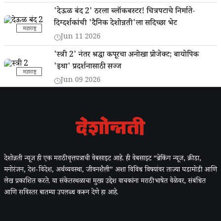
'देऊळ बंद 2' ठरला ब्लॉकबस्टर! चित्रपटाचे निर्माते-
दिग्दर्शकांची 'दैनिक देशोन्नती'ला सदिच्छा भेट
महाराष्ट्र
Jun 11 2026
'स्त्री 2' नंतर श्रद्धा कपूरचा अनोखा प्रोजेक्ट; बायोपिक
'इथा' प्रदर्शनासाठी सज्ज
महाराष्ट्र
Jun 09 2026
देशोन्नती न्यूज ही एक मराठी वृत्तपत्राची वेबसाइट आहे. ही वेबसाइट “ब्रेकिंग न्यूज, क्रीडा,
मनोरंजन, देश-विदेश, अर्थव्यवस्था, जीवनशैली” अशा विविध विषयांवर ताज्या घडामोडी आणि
लेख प्रकाशित करते. या संकेतस्थळाचा मुख्य उद्देश वाचकांना मराठी भाषेत वेळेवर, संबंधित
आणि सविस्तर बातम्या उपलब्ध करून देणे हा आहे.