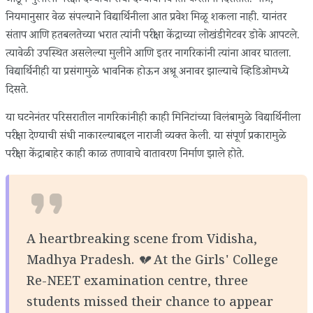
जोडून मुलीला परीक्षा देण्याची संधी देण्याची विनंती करताना दिसतात. मात्र,
नियमानुसार वेळ संपल्याने विद्यार्थिनीला आत प्रवेश मिळू शकला नाही. यानंतर
संताप आणि हतबलतेच्या भरात त्यांनी परीक्षा केंद्राच्या लोखंडी गेटवर डोके आपटले.
त्यावेळी उपस्थित असलेल्या मुलीने आणि इतर नागरिकांनी त्यांना आवर घातला.
विद्यार्थिनीही या प्रसंगामुळे भावनिक होऊन अश्रू अनावर झाल्याचे व्हिडिओमध्ये
दिसते.
या घटनेनंतर परिसरातील नागरिकांनीही काही मिनिटांच्या विलंबामुळे विद्यार्थिनीला
परीक्षा देण्याची संधी नाकारल्याबद्दल नाराजी व्यक्त केली. या संपूर्ण प्रकारामुळे
परीक्षा केंद्राबाहेर काही काळ तणावाचे वातावरण निर्माण झाले होते.
A heartbreaking scene from Vidisha,
Madhya Pradesh. 💔 At the Girls' College
Re-NEET examination centre, three
students missed their chance to appear