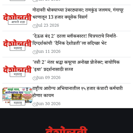
गोदावरी धोक्याच्या उंबरठ्यावर; रामकुंड जलमय, गंगापूर
धरणातून 13 हजार क्यूसेक विसर्ग
आपले शहर
Jul 23 2026
'देऊळ बंद 2' ठरला ब्लॉकबस्टर! चित्रपटाचे निर्माते-
दिग्दर्शकांची 'दैनिक देशोन्नती'ला सदिच्छा भेट
महाराष्ट्र
Jun 11 2026
'स्त्री 2' नंतर श्रद्धा कपूरचा अनोखा प्रोजेक्ट; बायोपिक
'इथा' प्रदर्शनासाठी सज्ज
महाराष्ट्र
Jun 09 2026
राष्ट्रीय आरोग्य अभियानातील १५ हजार कंत्राटी कर्मचारी
होणार कायम
महाराष्ट्र
Jun 30 2026