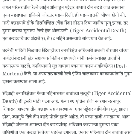
इंजिन येत होते. राजोली गावाजवळ असलेल्या लोनखैरी बिटातील कक्ष क्र. २४७
जंगल परिसरातील रेल्वे लाईन ओलांडून पट्टेदार वाघाचे दोन बछडे जात असताना
एका बछड्याला इंजिनने जोरदार धडक दिली. ही धडक इतकी भीषण होती की,
मादी बछड्याचे डोके छिन्नविच्छिन्न (चेंदा मेंदा) होऊन तिचा जागीच मृत्यू झाला. तर
दुसरा बछळा सुखरूप रेल्वे ट्रॅक ओलांडली. (Tiger Accidental Death)
मृत बछड्याचे वय अंदाजे १६ ते १८ महिने असल्याचे सांगण्यात येत आहे.
घटनेची माहिती मिळताच सिंदेवाहीच्या वनपरिक्षेत्र अधिकारी अंजली बोरावार यांच्या
मार्गदर्शनाखाली क्षेत्र सहाय्यक नितीन गडपायले यांनी कर्मचाऱ्यांसह तातडीने
घटनास्थळ गाठले. वनविभागाने मृत वाघाचा पंचनामा करून शवविच्छेदन (Post-
Mortem) केले. या अपघाताप्रकरणी रेल्वे इंजिन चालकावर वनकायद्यांतर्गत गुन्हा
दाखल करण्यात आला आहे.
सिंदेवाही वनपरिक्षेत्रात गेल्या महिनाभरात वाघांच्या मृत्यूची (Tiger Accidental
Death) ही दुसरी मोठी घटना आहे. गेल्या २६ एप्रिल रोजी नवरगाव-रत्नापूर
शिवारात आपल्या तीन बछड्यांसह वावरणाऱ्या एका पट्टेदार वाघिणीचा मृत्यू झाला
होता, ज्यामुळे तिचे तीन बछडे पोरके झाले आहेत. ती घटना ताजी असतानाच, आता
सिंदेवाही जंगलात आपल्या दोन बछड्यांसह अधिवास करणाऱ्या दुसऱ्या एका
वाघिणीचा एक बछडा रेल्वेच्या धडकेत दगावला. एकाच महिन्यात दोन वाघांचा असा