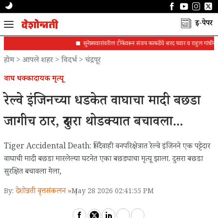
ई-पेपर
सुनेत्रा पवारांवरील टीकेवरून संजय काकडेंचे शरद पवार व राहुल गांधींना पत्र
होम
>
आपले शहर
>
विदर्भ
>
चंद्रपूर
वाघ धक्कादायक मृत्यू
रेल्वे इंजिनच्या धडकेत वाघाचा मादी बछडा
जागीच ठार, दुसरा थोडक्यात बचावला...
Tiger Accidental Death: सिंदेवाही वनपरिक्षेत्रात रेल्वे इंजिनने एक पट्टेदार
वाघाची मादी बछडा मारलेल्या घटनेत एका बछड्याचा मृत्यू झाला. दुसरा बछडा
सुरक्षित बचावला गेला,
देशोन्नती वृत्तसंकलन »
By:
May 28 2026 02:41:55 PM