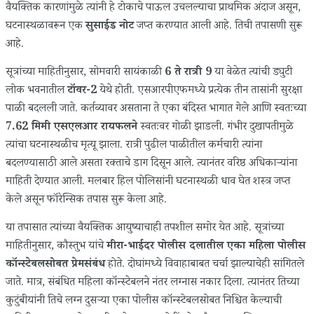
वैयक्तिक कारणांमुळे त्यांनी हे टोकाचे पाऊल उचलल्याचा प्राथमिक अंदाज असून,
घटनास्थळावरून एक
सुसाईड नोट
जप्त करण्यात आली आहे. तिची तपासणी सुरू
आहे.
सूत्रांच्या माहितीनुसार, सोमवारी सायंकाळी
6 ते रात्री 9
या वेळेत त्यांची ड्युटी
लोक भवनातील
टॉवर-2
येथे होती. एसआरपीएफमध्ये प्रत्येक तीन तासांनी सुरक्षा
पाळी बदलली जाते. कर्तव्यावर असताना ते एका बंदिस्त भागात गेले आणि स्वतःच्या
7.62 मिमी एसएलआर रायफलने
स्वतःवर गोळी झाडली. गंभीर दुखापतीमुळे
त्यांचा घटनास्थळीच मृत्यू झाला. रात्री पुढील पाळीतील कर्मचारी त्यांना
बदलण्यासाठी आले असता रक्ताचे डाग दिसून आले. त्यानंतर वरिष्ठ अधिकाऱ्यांना
माहिती देण्यात आली. मलबार हिल पोलिसांनी घटनास्थळी धाव घेत शस्त्र जप्त
केले असून फॉरेन्सिक तपास सुरू केला आहे.
या तपासात त्यांच्या वैयक्तिक आयुष्याचाही तपशील समोर येत आहे. सूत्रांच्या
माहितीनुसार, कौस्तुभ यांचे
मीरा-भाईंदर पोलीस दलातील एका महिला पोलीस
कॉन्स्टेबलसोबत प्रेमसंबंध
होते. दोघांमध्ये विवाहाबाबत चर्चा झाल्याचेही सांगितले
जाते. मात्र, संबंधित महिला कॉन्स्टेबलने नंतर लग्नास नकार दिला. त्यानंतर तिच्या
कुटुंबीयांनी तिचे लग्न दुसऱ्या एका पोलीस कॉन्स्टेबलसोबत निश्चित केल्याची