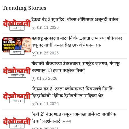
Trending Stories
देऊळ बंद 2 सुपरहिट! बॉक्स ऑफिसवर अजूनही वर्चस्व
Jun 11 2026
महाराष्ट्र
महाराष्ट्र सरकारचा मोठा निर्णय...आता लग्नाच्या पत्रिकांवर
वधू-वर यांची जन्मतारीख छापणे बंधनकारक
महाराष्ट्र
Jun 25 2026
गोदावरी धोक्याच्या उंबरठ्यावर; रामकुंड जलमय, गंगापूर
धरणातून 13 हजार क्यूसेक विसर्ग
आपले शहर
Jul 23 2026
'देऊळ बंद 2' ठरला ब्लॉकबस्टर! चित्रपटाचे निर्माते-
दिग्दर्शकांची 'दैनिक देशोन्नती'ला सदिच्छा भेट
महाराष्ट्र
Jun 11 2026
'स्त्री 2' नंतर श्रद्धा कपूरचा अनोखा प्रोजेक्ट; बायोपिक
'इथा' प्रदर्शनासाठी सज्ज
महाराष्ट्र