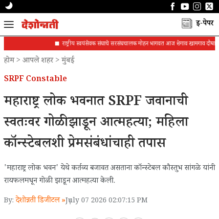
ई-पेपर
राष्ट्रीय स्वयंसेवक संघाचे सरसंघचालक मोहन भागवत आज शेगाव खामगाव दौऱ्यावर
होम
>
आपले शहर
>
मुंबई
SRPF Constable
महाराष्ट्र लोक भवनात SRPF जवानाची
स्वतःवर गोळी झाडून आत्महत्या; महिला
कॉन्स्टेबलशी प्रेमसंबंधांचाही तपास
'महाराष्ट्र लोक भवन' येथे कर्तव्य बजावत असताना कॉन्स्टेबल कौस्तुभ सांगळे यांनी
रायफलमधून गोळी झाडून आत्महत्या केली.
देशोन्नती डिजीटल »
By:
July 07 2026 02:07:15 PM