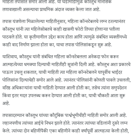
माहिती तपासात समोर आली आहे. या घडामोडींमुळे कौस्तुभ मानसिक
तणावाखाली असल्याचा प्राथमिक अंदाज व्यक्त केला जात आहे.
तपास यंत्रणेला मिळालेल्या माहितीनुसार, महिला कॉन्स्टेबलचे लग्न ठरल्यानंतर
कौस्तुभ यांनी त्या महिलेसोबतचे काही खासगी फोटो तिच्या होणाऱ्या पतीला
पाठवले होते. या कृतीमागील उद्देश काय होता आणि त्यामुळे संबंधित व्यक्तींमध्ये
काही वाद निर्माण झाला होता का, याचा तपास पोलिसांकडून सुरू आहे.
याशिवाय, कौस्तुभ यांनी संबंधित महिला कॉन्स्टेबलला अनेकदा फोन करून
आत्महत्येच्या धमक्या दिल्याची माहितीही सूत्रांनी दिली आहे. कौस्तुभ अशा प्रकारचे
पाऊल उचलू शकतात, याची माहिती त्या महिला कॉन्स्टेबलने यापूर्वीच भाईंदर
पोलिसांना दिल्याचेही समोर आले आहे. त्यानंतर पोलिसांनी कोणती पावले उचलली,
वरिष्ठ अधिकाऱ्यांना याची माहिती देण्यात आली होती का, तसेच त्यांना समुपदेशन
किंवा इतर मदत उपलब्ध करून देण्यात आली होती का, याची चौकशी आता सुरू
आहे.
तपासादरम्यान कौस्तुभ यांच्या कौटुंबिक पार्श्वभूमीचीही माहिती समोर आली आहे.
लहानपणीच त्यांच्या आईचे निधन झाले होते. त्यानंतर त्यांच्या वडिलांनी दुसरे लग्न
केले. त्यांच्या दोन बहिणींपैकी एका बहिणीने काही वर्षांपूर्वी आत्महत्या केली होती,