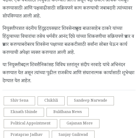
पदावर एक वर्षासाठी नियुक्ती करण्यात आली असून पक्ष संघटन अधिक मजबूत
करण्यासाठी आणि पक्षवाढीसाठी सक्रियपणे काम करण्याची जबाबदारी त्यांच्यावर
सोपविण्यात आली आहे.
नियुक्तीपत्रात वंदनीय हिंदुहृदयसम्राट शिवसेनाप्रमुख बाळासाहेब ठाकरे यांच्या
हिंदुत्वाच्या विचारांचा तसेच धर्मवीर आनंद दिघे यांच्या शिकवणीचा सक्रियपणे प्रचार व
प्रसार करण्याबरोबरच शिवसेना पक्षाच्या बळकटीसाठी सर्वांना सोबत घेऊन कार्य
करण्याची अपेक्षा व्यक्त करण्यात आली आहे.
या नियुक्तीबद्दल शिवसैनिकांसह विविध स्तरांतून संदीप नरवाडे यांचे अभिनंदन
करण्यात येत असून त्यांच्या पुढील राजकीय आणि संघटनात्मक कार्यासाठी शुभेच्छा
देण्यात येत आहेत.
Shiv Sena
Chikhli
Sandeep Narwade
Eknath Shinde
Buldhana News
Political Appointment
Gajanan More
Prataprao Jadhav
Sanjay Gaikwad