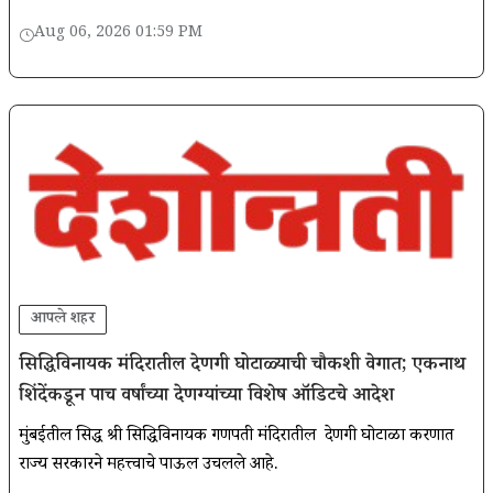
पार्किंग'' झोनच्या अंमलबजावणीसंदर्भात टॅक्सी संघटनेचे प्रतिनिधी व एसटी
Aug 06, 2026 01:59 PM
महामंडळ
आपले शहर
सिद्धिविनायक मंदिरातील देणगी घोटाळ्याची चौकशी वेगात; एकनाथ
शिंदेंकडून पाच वर्षांच्या देणग्यांच्या विशेष ऑडिटचे आदेश
मुंबईतील प्रसिद्ध श्री सिद्धिविनायक गणपती मंदिरातील देणगी घोटाळा प्रकरणात
राज्य सरकारने महत्त्वाचे पाऊल उचलले आहे.