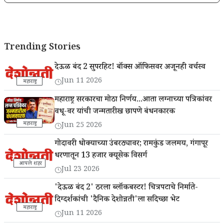
Trending Stories
देऊळ बंद 2 सुपरहिट! बॉक्स ऑफिसवर अजूनही वर्चस्व
Jun 11 2026
महाराष्ट्र
महाराष्ट्र सरकारचा मोठा निर्णय...आता लग्नाच्या पत्रिकांवर
वधू-वर यांची जन्मतारीख छापणे बंधनकारक
महाराष्ट्र
Jun 25 2026
गोदावरी धोक्याच्या उंबरठ्यावर; रामकुंड जलमय, गंगापूर
धरणातून 13 हजार क्यूसेक विसर्ग
आपले शहर
Jul 23 2026
'देऊळ बंद 2' ठरला ब्लॉकबस्टर! चित्रपटाचे निर्माते-
दिग्दर्शकांची 'दैनिक देशोन्नती'ला सदिच्छा भेट
महाराष्ट्र
Jun 11 2026