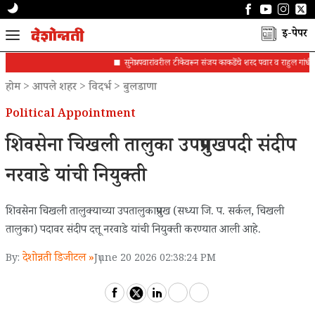
ई-पेपर
सुनेत्रा पवारांवरील टीकेवरून संजय काकडेंचे शरद पवार व राहुल गांधींना पत्र
होम
>
आपले शहर
>
विदर्भ
>
बुलडाणा
Political Appointment
शिवसेना चिखली तालुका उपप्रमुखपदी संदीप
नरवाडे यांची नियुक्ती
शिवसेना चिखली तालुक्याच्या उपतालुकाप्रमुख (सध्या जि. प. सर्कल, चिखली
तालुका) पदावर संदीप दत्तू नरवाडे यांची नियुक्ती करण्यात आली आहे.
देशोन्नती डिजीटल »
By:
June 20 2026 02:38:24 PM