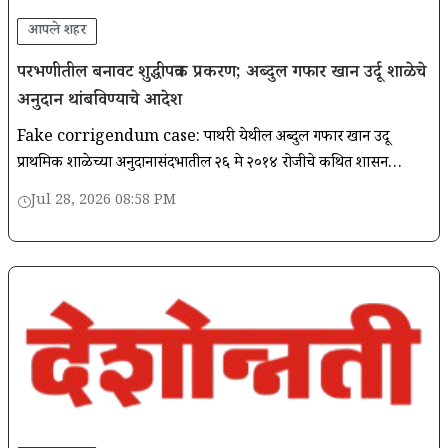
आपले शहर
परभणीतील बनावट शुद्धीपत्रक प्रकरण; अब्दुल गफार खान उर्दू शाळेचे
अनुदान थांबविण्याचे आदेश
Fake corrigendum case: पाथरी येथील अब्दुल गफार खान उर्दू
प्राथमिक शाळेच्या अनुदानासंदर्भातील २६ मे २०१४ रोजीचे कथित शासन
शुद्धीपत्रक हे शासनाकडून कधीच निर्गमित करण्यात आले नसल्याचे राज्य
Jul 28, 2026 08:58 PM
शासन..