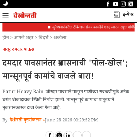
ई-पेपर
सुनेत्रा पवारांवरील टीकेवरून संजय काकडेंचे शरद पवार व राहुल गांधींना पत्र
होम
>
आपले शहर
>
विदर्भ
>
अकोला
पातूर दमदार पाऊस
दमदार पावसानंतर प्रशासनाची 'पोल-खोल';
मान्सूनपूर्व कामांचे वाजले बारा!
Patur Heavy Rain: जोरदार पावसाने पातूरत पाणीच्या सवळणीमुळे अनेक
घरांत धोकादायक स्थिती निर्माण झाली. मान्सून पूर्व कामांचा प्रामुख्याने
नुकसानकारक दावा केला गेला आहे.
देशोन्नती वृत्तसंकलन »
By:
June 28 2026 03:29:52 PM