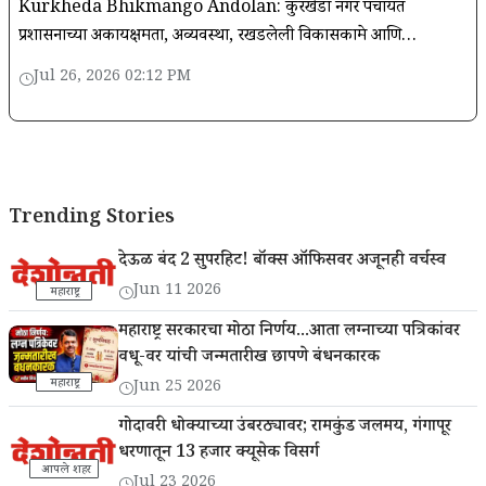
Kurkheda Bhikmango Andolan: कुरखेडा नगर पंचायत
प्रशासनाच्या अकार्यक्षमता, अव्यवस्था, रखडलेली विकासकामे आणि
नागरिकांना मूलभूत सुविधांपासून वंचित ठेवण्यात येत असल्याच्या निषेधार्थ
Jul 26, 2026 02:12 PM
कुरखेडा कृती समिती
Trending Stories
देऊळ बंद 2 सुपरहिट! बॉक्स ऑफिसवर अजूनही वर्चस्व
Jun 11 2026
महाराष्ट्र
महाराष्ट्र सरकारचा मोठा निर्णय...आता लग्नाच्या पत्रिकांवर
वधू-वर यांची जन्मतारीख छापणे बंधनकारक
महाराष्ट्र
Jun 25 2026
गोदावरी धोक्याच्या उंबरठ्यावर; रामकुंड जलमय, गंगापूर
धरणातून 13 हजार क्यूसेक विसर्ग
आपले शहर
Jul 23 2026