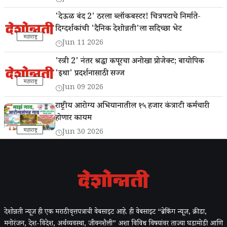
'देऊळ बंद 2' ठरला ब्लॉकबस्टर! चित्रपटाचे निर्माते-
दिग्दर्शकांची 'दैनिक देशोन्नती'ला सदिच्छा भेट
महाराष्ट्र
Jun 11 2026
'स्त्री 2' नंतर श्रद्धा कपूरचा अनोखा प्रोजेक्ट; बायोपिक
'इथा' प्रदर्शनासाठी सज्ज
महाराष्ट्र
Jun 09 2026
राष्ट्रीय आरोग्य अभियानातील १५ हजार कंत्राटी कर्मचारी
होणार कायम
महाराष्ट्र
Jun 30 2026
देशोन्नती न्यूज ही एक मराठी वृत्तपत्राची वेबसाइट आहे. ही वेबसाइट “ब्रेकिंग न्यूज, क्रीडा,
मनोरंजन, देश-विदेश, अर्थव्यवस्था, जीवनशैली” अशा विविध विषयांवर ताज्या घडामोडी आणि