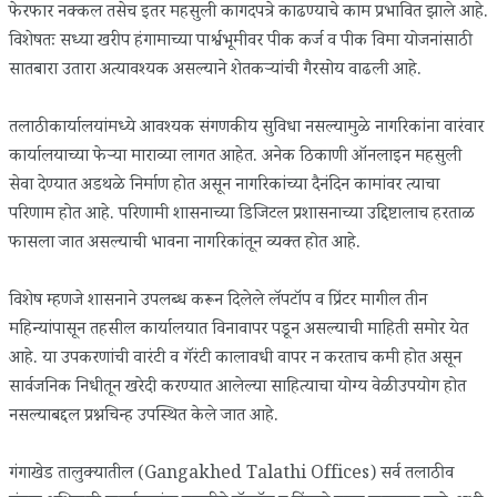
फेरफार नक्कल तसेच इतर महसुली कागदपत्रे काढण्याचे काम प्रभावित झाले आहे.
विशेषतः सध्या खरीप हंगामाच्या पार्श्वभूमीवर पीक कर्ज व पीक विमा योजनांसाठी
सातबारा उतारा अत्यावश्यक असल्याने शेतकऱ्यांची गैरसोय वाढली आहे.
तलाठी कार्यालयांमध्ये आवश्यक संगणकीय सुविधा नसल्यामुळे नागरिकांना वारंवार
कार्यालयाच्या फेऱ्या माराव्या लागत आहेत. अनेक ठिकाणी ऑनलाइन महसुली
सेवा देण्यात अडथळे निर्माण होत असून नागरिकांच्या दैनंदिन कामांवर त्याचा
परिणाम होत आहे. परिणामी शासनाच्या डिजिटल प्रशासनाच्या उद्दिष्टालाच हरताळ
फासला जात असल्याची भावना नागरिकांतून व्यक्त होत आहे.
विशेष म्हणजे शासनाने उपलब्ध करून दिलेले लॅपटॉप व प्रिंटर मागील तीन
महिन्यांपासून तहसील कार्यालयात विनावापर पडून असल्याची माहिती समोर येत
आहे. या उपकरणांची वारंटी व गॅरंटी कालावधी वापर न करताच कमी होत असून
सार्वजनिक निधीतून खरेदी करण्यात आलेल्या साहित्याचा योग्य वेळी उपयोग होत
नसल्याबद्दल प्रश्नचिन्ह उपस्थित केले जात आहे.
गंगाखेड तालुक्यातील (Gangakhed Talathi Offices) सर्व तलाठी व