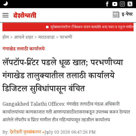
ई-पेपर
सुनेत्रा पवारांवरील टीकेवरून संजय काकडेंचे शरद पवार व राहुल गांधींना पत्र
होम
>
आपले शहर
>
मराठवाडा
>
परभणी
गंगाखेड तलाठी कार्यालये
लॅपटॉप-प्रिंटर पडले धूळ खात; परभणीच्या
गंगाखेड तालुक्यातील तलाठी कार्यालये
डिजिटल सुविधांपासून वंचित
Gangakhed Talathi Offices: गंगाखेड तलाठी व मंडळ अधिकारी
कार्यालयांच्या कामकाजात गती आणण्यासाठी शासनाकडून उपलब्ध करून देण्यात
आलेले लॅपटॉप व प्रिंटर मागील तीन महिन्यांपासून तहसील कार्यालय
देशोन्नती वृत्तसंकलन »
By:
July 03 2026 06:47:26 PM