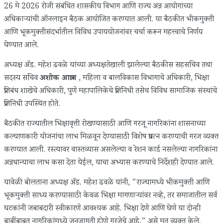
26 मे 2026 रोजी संबंधित शासकीय विभाग आणि राज्य अन्न आयोगाच्या
अधिकाऱ्यांची ऑनलाइन बैठक आयोजित करण्यात आली. या बैठकीत भीकमुक्ती
आणि भूकमुक्तीसंदर्भातील विविध उपाययोजनांवर चर्चा करून महत्त्वाचे निर्णय
घेण्यात आले.
अध्यक्ष ॲड. महेश ढवळे यांच्या अध्यक्षतेखाली झालेल्या बैठकीस सहसचिव तथा
सदस्य सचिव
अशोक आत्राम
, महिला व बालविकास विभागाचे अधिकारी, भिक्षा
प्रतिबंध शाखेचे अधिकारी, पुणे महापालिकेचे प्रतिनिधी तसेच विविध सामाजिक संस्थांचे
प्रतिनिधी उपस्थित होते.
बैठकीत राज्यातील भिक्षावृत्ती रोखण्यासाठी आणि गरजू नागरिकांना शासनाच्या
कल्याणकारी योजनांचा लाभ मिळवून देण्यासाठी विशेष प्रयत्न करण्याची गरज व्यक्त
करण्यात आली. रस्त्यावर वास्तव्यास असलेल्या व रेशन कार्ड नसलेल्या नागरिकांना
अन्नधान्याचा लाभ कसा देता येईल, याचा अभ्यास करण्याचे निर्देशही देण्यात आले.
यावेळी बोलताना अध्यक्ष ॲड. महेश ढवळे यांनी, "राज्यामध्ये भीकमुक्ती आणि
भूकमुक्ती साध्य करण्यासाठी केवळ भिक्षा मागणाऱ्यांवर नव्हे, तर समाजातील सर्व
घटकांनी जबाबदारी स्वीकारणे आवश्यक आहे. भिक्षा देणे आणि घेणे या दोन्ही
बाबींबाबत नागरिकांमध्ये जनजागृती होणे गरजेचे आहे," असे मत व्यक्त केले.