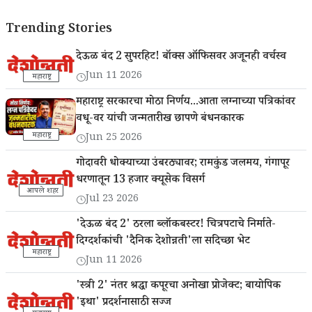
Trending Stories
देऊळ बंद 2 सुपरहिट! बॉक्स ऑफिसवर अजूनही वर्चस्व
Jun 11 2026
महाराष्ट्र
महाराष्ट्र सरकारचा मोठा निर्णय...आता लग्नाच्या पत्रिकांवर
वधू-वर यांची जन्मतारीख छापणे बंधनकारक
महाराष्ट्र
Jun 25 2026
गोदावरी धोक्याच्या उंबरठ्यावर; रामकुंड जलमय, गंगापूर
धरणातून 13 हजार क्यूसेक विसर्ग
आपले शहर
Jul 23 2026
'देऊळ बंद 2' ठरला ब्लॉकबस्टर! चित्रपटाचे निर्माते-
दिग्दर्शकांची 'दैनिक देशोन्नती'ला सदिच्छा भेट
महाराष्ट्र
Jun 11 2026
'स्त्री 2' नंतर श्रद्धा कपूरचा अनोखा प्रोजेक्ट; बायोपिक
'इथा' प्रदर्शनासाठी सज्ज