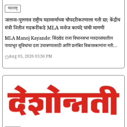
महाराष्ट्र
जालना-पुलगाव राष्ट्रीय महामार्गाच्या चौपदरीकरणाला गती द्या; केंद्रीय
मंत्री नितीन गडकरींकडे MLA मनोज कायंदे यांची मागणी
MLA Manoj Kayande: सिंदखेड राजा विधानसभा मतदारसंघातील
पायाभूत सुविधांचा दर्जा उंचावण्यासाठी आणि प्रलंबित विकासकामांना गती
मिळण्यासाठी मा. नितीनजी गडकरी साहेब यांची आमदार मनोज कायंदे सदिच्छा
Aug 05, 2026 05:36 PM
भेट