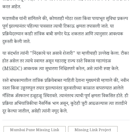
करत आहेत.
फडणवीस यांनी सांगितले की, कोणताही मोठा रस्ता किंवा पायाभूत सुविधा प्रकल्प
पूर्ण झाल्यानंतर पहिल्या पावसात त्याची टिकाऊ क्षमता तपासली जाते. या
प्रक्रियेदरम्यान काही तांत्रिक बाबी समोर येऊ शकतात आणि त्यानुसार आवश्यक
दुरुस्ती केली जाते.
या संदर्भात त्यांनी "निंदकाचे घर असावे शेजारी" या म्हणीचाही उल्लेख केला. टीका
होत असेल तर त्याचे स्वागत असून महाराष्ट्र राज्य रस्ते विकास महामंडळ
(MSRDC) आवश्यक त्या सुधारणा निश्चितपणे करेल, असे त्यांनी स्पष्ट केले.
रस्ते बांधकामातील तांत्रिक प्रक्रियेबाबत माहिती देताना मुख्यमंत्री म्हणाले की, नवीन
रस्ता किंवा उड्डाणपूल तयार झाल्यानंतर सुरुवातीच्या काळात वापरण्यात आलेले
मॅस्टिक ॲस्फाल्ट हळूहळू स्थिरावते. त्यानंतरच त्याची पूर्ण क्षमता विकसित होते. ही
प्रक्रिया अभियांत्रिकीचा नैसर्गिक भाग असून, कुठेही त्रुटी आढळल्यास त्या तातडीने
दूर केल्या जातील, असेही त्यांनी नमूद केले.
Mumbai Pune Missing Link
Missing Link Project