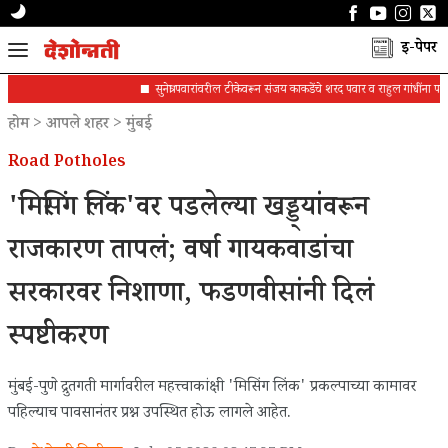
ई-पेपर
सुनेत्रा पवारांवरील टीकेवरून संजय काकडेंचे शरद पवार व राहुल गांधींना पत्र
होम
>
आपले शहर
>
मुंबई
Road Potholes
'मिसिंग लिंक'वर पडलेल्या खड्ड्यांवरून
राजकारण तापलं; वर्षा गायकवाडांचा
सरकारवर निशाणा, फडणवीसांनी दिलं
स्पष्टीकरण
मुंबई-पुणे द्रुतगती मार्गावरील महत्त्वाकांक्षी 'मिसिंग लिंक' प्रकल्पाच्या कामावर
पहिल्याच पावसानंतर प्रश्न उपस्थित होऊ लागले आहेत.