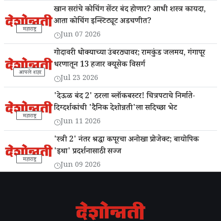
खान सरांचे कोचिंग सेंटर बंद होणार? आधी शस्त्र कायदा,
आता कोचिंग इन्स्टिट्यूट अडचणीत?
महाराष्ट्र
Jun 07 2026
गोदावरी धोक्याच्या उंबरठ्यावर; रामकुंड जलमय, गंगापूर
धरणातून 13 हजार क्यूसेक विसर्ग
आपले शहर
Jul 23 2026
'देऊळ बंद 2' ठरला ब्लॉकबस्टर! चित्रपटाचे निर्माते-
दिग्दर्शकांची 'दैनिक देशोन्नती'ला सदिच्छा भेट
महाराष्ट्र
Jun 11 2026
'स्त्री 2' नंतर श्रद्धा कपूरचा अनोखा प्रोजेक्ट; बायोपिक
'इथा' प्रदर्शनासाठी सज्ज
महाराष्ट्र
Jun 09 2026