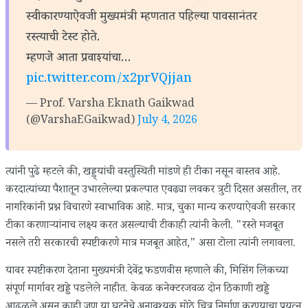
स्वीकारण्याऐवजी मुख्यमंत्री म्हणतात पहिल्या पावसानंतर
रस्त्याची टेस्ट होते.
म्हणजे आता प्रवाश्यांचा…
pic.twitter.com/x2prVQjjan
— Prof. Varsha Eknath Gaikwad
(@VarshaEGaikwad)
July 4, 2026
त्यांनी पुढे म्हटले की, खड्ड्यांची वस्तुस्थिती मांडणे ही टीका नसून वास्तव आहे.
करदात्यांच्या पैशातून उभारलेल्या प्रकल्पात एवढ्या लवकर त्रुटी दिसत असतील, तर
नागरिकांनी प्रश्न विचारणे स्वाभाविक आहे. मात्र, चुका मान्य करण्याऐवजी सरकार
टीका करणाऱ्यांनाच लक्ष्य करत असल्याची टीकाही त्यांनी केली. "रस्ते मजबूत
नसले तरी सरकारची स्पष्टीकरणे मात्र मजबूत आहेत," असा टोला त्यांनी लगावला.
यावर स्पष्टीकरण देताना मुख्यमंत्री देवेंद्र फडणवीस म्हणाले की, मिसिंग लिंकच्या
संपूर्ण मार्गावर खड्डे पडलेले नाहीत. केवळ कनेक्टरजवळ दोन ठिकाणी खड्डे
आढळले असून काही जण या घटनेचे अनावश्यक मोठे चित्र निर्माण करण्याचा प्रयत्न