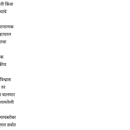
पती किंवा
ांचे
घटनात्मक
व्हायरल
शाचा
निक
जकीय
िश्वास
, तर
ून चालणार
ा लागलेली
त्याचबरोबर
ात सर्वात