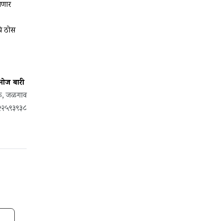
गणार
ये ठोस
नोज बारी
दक, जळगाव
८२२५९३९३८