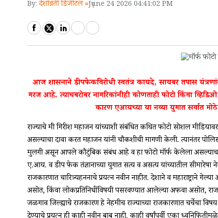
देशोन्नती डिजीटल »
By:
June 24 2026 04:41:02 PM
आज शासनाने डीपफेकविरोधी स्वतंत्र कायदे, सायबर तपास यंत्रणा
गरज आहे. त्याचबरोबर नागरिकांनीही कोणताही फोटो किंवा व्हिडि
कारण एआयच्या या नव्या युगात सर्वात मोठे स
राज्याचे मंत्री गिरीश महाजन यांच्याशी संबंधित कथित फोटो सोशल मीडिया
असल्याचा दावा करत महाजन यांनी चौकशीची मागणी केली. त्यानंतर पोलिसा
मुलगी असून आपले कौटुंबिक संबंध आहे व हा फोटो मॉर्फ केलेला असल्याचा ख
ए.आय. व डीप फेक तंत्रज्ञानाच्या युगात सत्य व असत्य यांच्यातील सीमारेष
राजकारणात चारित्र्यहननाचे प्रयत्न नवीन नाहीत. देशाने व महाराष्ट्राने 
असोत, किंवा लोकप्रतिनिधींविषयी पसरवण्यात आलेल्या अफवा असोत, राजकीय स
जळगाव जिल्ह्याचे राजकारण हे नेहमीच राज्याच्या राजकारणात चर्चेचा विषय 
देण्याचे प्रयत्न ही काही नवीन बाब नाही. काही वर्षांपूर्वी एका ध्वनिफित