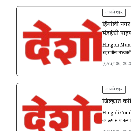
आपले शहर
हिंगोली नगर
मंडईची पाह
Hingoli Munici
शहरातील मध्यवर्
कचऱ्याच्या ढिगाऱ्या
Aug 06, 202
आपले शहर
जिल्ह्यात को
Hingoli Combing
जवळपास थांबल्याने 