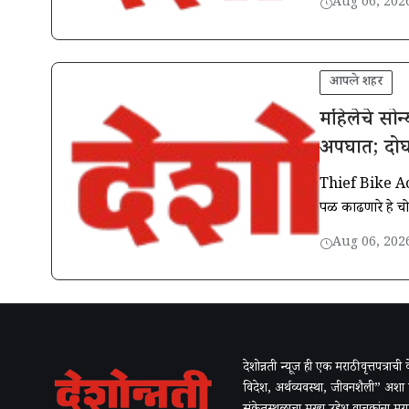
Aug 06, 202
आपले शहर
महिलेचे सोन
अपघात; दोघ
Thief Bike Accid
पळ काढणारे हे चो
Aug 06, 202
देशोन्नती न्यूज ही एक मराठी वृत्तपत्राच
विदेश, अर्थव्यवस्था, जीवनशैली” अशा