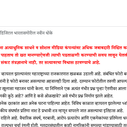
ंना अत्याधुनिक साधने व सोशल मीडिया कंपन्यांवर अधिक जबाबदारी निश्चित क
ओ पाहताच तो खरा मानण्याऐवजी त्याची पडताळणी करण्याची सवय लावून घेतली
ंकट तंत्रज्ञानाचे नाही, तर सत्यावरचा विश्वास हरवण्याचे आहे.
वर व्हायरल झाल्यानंतर महाराष्ट्राच्या राजकारणात खळबळ उडाली आहे. संबंधित फोटो 
ंनी हे फोटो बनावट असल्याचा अहवालही दिला आहे. दरम्यान फोटोतील तरुणी आपल्या म
ुलासा महाजन यांनी केला. या निमित्ताने एक अत्यंत गंभीर प्रश्न पुन्हा ऐरणीवर आला
ा नेमकी कुठे आहे? आणि हे कसे ओळखावे? असे गंभीर प्रश्न निर्माण झाले आहेत.
गेल्या अनेक दशकांत अशा अनेक घटना पाहिल्या आहेत. विविध काळात व्हायरल झालेल्या ध्
ंघर्षात प्रतिमा नाश हे प्रभावी शस्त्र म्हणून वापरले जात असल्याचा इतिहास आहे.
राहिले आहे. वैचारिक संघर्ष, गटबाजी, आरोप-प्रत्यारोप आणि एकमेकांच्या प्रतिमेला ध
ीमुळे राज्यभर चर्चा रंगली होती. मतदारसंघातील काही नागरिकांनी समस्या मांडण्यासाठी 