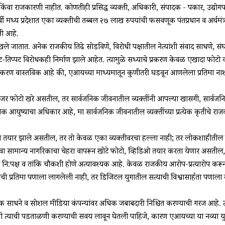
किंवा राजकारणी नाहीत. कोणतीही प्रसिद्ध व्यक्ती, अधिकारी, संपादक - पत्रकार, उद्योग
 मध्य प्रदेशात एका व्यक्तीची तब्बल २७ लाख रुपयांची फसवणूक पंतप्रधान व अर्थमंत्र्य
ी आहे.
ातात. अनेक राजकीय तिढे सोडविणे, विरोधी पक्षातील नेत्यांशी संवाद साधणे, सं
ुप्पट-तिप्पट विरोधकही निर्माण झाले आहेत. त्यामुळे सध्याचे प्रकरण केवळ एखादा फोटो 
प्रकरण वास्तविक आहे की, एआयच्या माध्यमातून कुणीतरी घडवून आणलेला प्रतिमा ना
जे जर फोटो खरे असतील, तर सार्वजनिक जीवनातील व्यक्तींनी आपल्या खासगी, सार्वज
आयुष्याचा अधिकार आहे, मात्र सार्वजनिक जीवनातील व्यक्तींच्या प्रत्येक कृतीचे रा
न तयार झाले असतील, तर तो केवळ एका व्यक्तीवरचा हल्ला नाही; तर लोकशाहीतील व
किंवा सामान्य नागरिकाचा चेहरा वापरून खोटे फोटो, व्हिडिओ तयार करता येणार असतील
ी नि:पक्ष व तांत्रिक चौकशी होणे अत्यावश्यक आहे. केवळ राजकीय आरोप-प्रत्यारोप कर
ीची प्रतिमा पणाला लागलेली नाही, तर डिजिटल युगातील सत्याची विश्वासार्हता पणाल
धुनिक साधने व सोशल मीडिया कंपन्यांवर अधिक जबाबदारी निश्चित करण्याची गरज आहे. 
ी त्याची पडताळणी करण्याची सवय लावून घेतली पाहिजे, कारण एआयच्या या नव्या युग