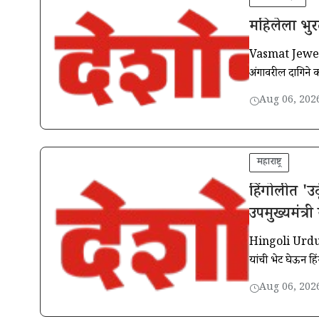
महिलेला भुर
Vasmat Jewelry
अंगावरील दागिने 
Aug 06, 202
महाराष्ट्र
हिंगोलीत 'उ
उपमुख्यमंत्री
Hingoli Urdu Hous
यांची भेट घेऊन हि
Aug 06, 202