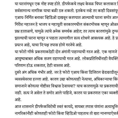
या घटनांमधून एक गोष्ट स्पष्ट होते. डीपफेकचे लक्ष्य केवळ चित्रपट कलाकार 
सर्वसामान्य नागरिक याचा बळी ठरू शकतो. इतकेच नव्हे तर काही दिवसांपूर्वी
एआय-निर्मित बनावट व्हिडिओ दाखवून करण्यात आल्याची घटना समोर आल
गिरीश महाजन हे भाजप व महायुती सरकारमधील संकटमोचक म्हणून ओळखले ज
प्रश्न हाताळणे, यामुळे त्यांचे अनेक समर्थक आहेत; तर त्याच कारणांमुळे द
झाल्याची घटना म्हणून न पाहता त्यामागील सत्य शोधणे आवश्यक आहे. हे 
प्रयत्न आहे, याचा नि:पक्ष तपास होणे गरजेचे आहे.
या फोटो मॉर्फ प्रकरणाकडेही दोन अंगांनी पाहण्याची गरज आहे. एक म्हण
आयुष्याबाबत अधिक सजग राहण्याची गरज आहे. लोकप्रतिनिधींनाही वैयक्तिक 
परिणाम होऊ शकतात, हेही वास्तव आहे.
दुसरे अंग अधिक गंभीर आहे. जर हे फोटो एआय किंवा डिजिटल छेडछाडीतू
व्यवस्थेवरचा हल्ला आहे. कारण उद्या कोणत्याही नेत्याचा, अधिकाऱ्याचा 
समाजाने कोणत्या गोष्टीवर विश्वास ठेवायचा? याच कारणामुळे या प्रकरणाच
नाही. सत्य जे असेल ते समोर आले पाहिजे, कारण या प्रकरणात एका व्यक्त
आहे.
आज शासनाने डीपफेकविरोधी स्वतंत्र कायदे, सायबर तपास यंत्रणांना अत्या
नागरिकांनीही कोणताही फोटो किंवा व्हिडिओ पाहताच तो खरा मानण्याऐवज