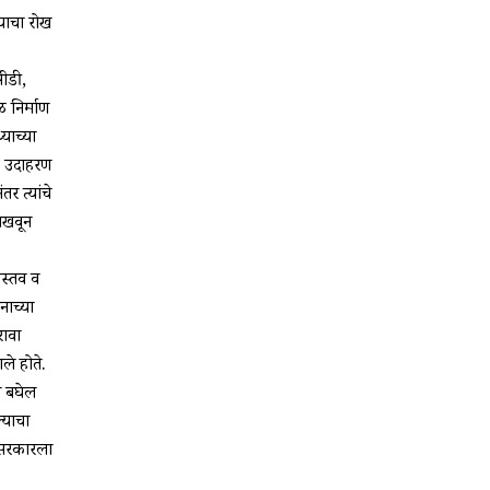
्याचा रोख
सीडी,
 निर्माण
्याच्या
क उदाहरण
र त्यांचे
दाखवून
ास्तव व
ाच्या
रावा
े होते.
श बघेल
्याचा
र सरकारला