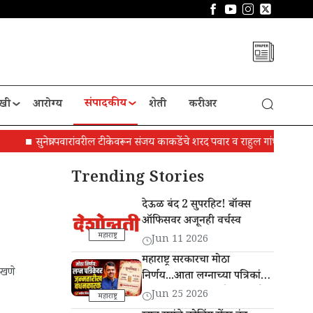
संपादकीय
खी
आरोग्य
शेती
करीअर
सुनेत्रा पवारांवरील टीकेवरून संजय काकडेंचे शरद पवार व राहुल गांधींना पत्र
आंबोली
Trending Stories
देऊळ बंद 2 सुपरहिट! बॉक्स
ऑफिसवर अजूनही वर्चस्व
महाराष्ट्र
Jun 11 2026
महाराष्ट्र सरकारचा मोठा
ळखणे
निर्णय...आता लग्नाच्या पत्रिकांवर
वधू-वर यांची जन्मतारीख छापणे
Jun 25 2026
महाराष्ट्र
बंधनकारक