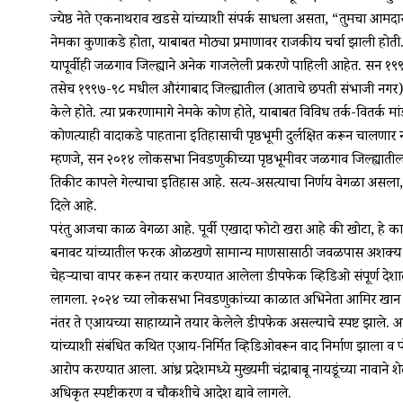
ज्येष्ठ नेते एकनाथराव खडसे यांच्याशी संपर्क साधला असता, “तुमचा आमदा
नेमका कुणाकडे होता, याबाबत मोठ्या प्रमाणावर राजकीय चर्चा झाली होती
यापूर्वीही जळगाव जिल्ह्याने अनेक गाजलेली प्रकरणे पाहिली आहेत. सन 
तसेच १९९७-९८ मधील औरंगाबाद जिल्ह्यातील (आताचे छत्रपती संभाजी नगर) फर
केले होते. त्या प्रकरणामागे नेमके कोण होते, याबाबत विविध तर्क-वितर्क मा
कोणत्याही वादाकडे पाहताना इतिहासाची पृष्ठभूमी दुर्लक्षित करून चालण
म्हणजे, सन २०१४ लोकसभा निवडणुकीच्या पृष्ठभूमीवर जळगाव जिल्ह्यातील भ
तिकीट कापले गेल्याचा इतिहास आहे. सत्य-असत्याचा निर्णय वेगळा असला, तरी
दिले आहे.
परंतु आजचा काळ वेगळा आहे. पूर्वी एखादा फोटो खरा आहे की खोटा, हे काही प्
बनावट यांच्यातील फरक ओळखणे सामान्य माणसासाठी जवळपास अशक्य होत च
चेहऱ्याचा वापर करून तयार करण्यात आलेला डीपफेक व्हिडिओ संपूर्ण देशात
लागला. २०२४ च्या लोकसभा निवडणुकांच्या काळात अभिनेता आमिर खान व 
नंतर ते एआयच्या साहाय्याने तयार केलेले डीपफेक असल्याचे स्पष्ट झाले. 
यांच्याशी संबंधित कथित एआय-निर्मित व्हिडिओवरून वाद निर्माण झाला व 
आरोप करण्यात आला. आंध्र प्रदेशमध्ये मुख्यमंत्री चंद्राबाबू नायडूंच्या 
अधिकृत स्पष्टीकरण व चौकशीचे आदेश द्यावे लागले.