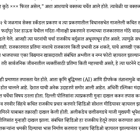
र कुठे ××× फिरत असेल,” अशा आशयाचे वक्तव्य चर्चेत आले होते. त्यावेळी या वक्तव
.
१९९२ चे जळगाव सेक्स स्कँडल प्रकरण व त्या प्रकरणातील विधानसभेत गाजलेली कथित 
्दापूर रेस्ट हाऊस येथील मदिरा-मीनाक्षी प्रकरणाने राज्याच्या राजकारणात मोठे वादळ
ंडले गेले. आजही त्या घटनांची चर्चा राजकीय वर्तुळात अधूनमधून होत असते. त्यामुळे सध
ार नाही. राजकारणात प्रतिमा नाशाचे राजकारण किती प्रभावी ठरू शकते, याचे आणखी ए
ाजपाच्या एका विद्यमान खासदाराशी संबंधित अश्लील व नग्न फोटो व्हायरल झाल्यानंत
 सार्वजनिक जीवनातील व्यक्तींसाठी प्रतिमा किती महत्त्वाची असते, हे त्या घटनेने 
रमाणात तपासता येत होते. आता कृत्रिम बुद्धिमत्ता (AI) आणि डीपफेक तंत्रज्ञानामुळे व
ालले आहे. देशात याची अनेक उदाहरणे समोर आली आहेत. अभिनेत्री रश्मिका मंदान
 चर्चेचा विषय ठरला होता. दिल्ली पोलिसांना त्याप्रकरणी गुन्हा दाखल करून तपास क
रणवीर सिंहचे कथित राजकीय प्रचार करणारे व्हिडिओ सोशल मीडियावर व्हायरल झाल
आमिरने याबाबत तक्रारही दाखल केली होती. अलीकडेच छत्तीसगडचे माजी मुख्यमंत्री भूपे
पोलिसांत गुन्हाही दाखल झाला. संबंधित व्हिडिओ हा राजकीय हेतूने तयार करण्यात आल
नावाने शेतकऱ्यांना धमकी दिल्याचा भास निर्माण करणारा एआय व्हिडिओ व्हायरल झाल्यानंत