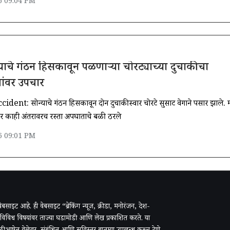
6 09:04 PM
्याचे गंठन हिसकावून पळणार्‍या चोरट्याच्या दुचाकीचा
ांवर उपचार
ent: सोन्याचे गंठन हिसकावून दोन दुचाकीस्वार चोरटे सुसाट वेगाने पसार झाले. मात
र काही अंतरावरच रस्ता अपघाताचे बळी ठरले
6 09:01 PM
ी वेबसाइट आहे. ही वेबसाइट “ब्रेकिंग न्यूज, क्रीडा, मनोरंजन, देश-
 विविध विषयांवर ताज्या घडामोडी आणि लेख प्रकाशित करते. या