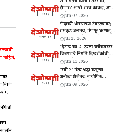
खान सरांचे कोचिंग सेंटर बंद
होणार? आधी शस्त्र कायदा, आता
कोचिंग इन्स्टिट्यूट अडचणीत?
महाराष्ट्र
Jun 07 2026
गोदावरी धोक्याच्या उंबरठ्यावर;
रामकुंड जलमय, गंगापूर धरणातून
13 हजार क्यूसेक विसर्ग
आपले शहर
Jul 23 2026
'देऊळ बंद 2' ठरला ब्लॉकबस्टर!
रण्याची
चित्रपटाचे निर्माते-दिग्दर्शकांची
 पाहिजे,
'दैनिक देशोन्नती'ला सदिच्छा भेट
महाराष्ट्र
Jun 11 2026
'स्त्री 2' नंतर श्रद्धा कपूरचा
अनोखा प्रोजेक्ट; बायोपिक
बनावट
'इथा' प्रदर्शनासाठी सज्ज
महाराष्ट्र
ित्राची
Jun 09 2026
 आहे.
वनिफिती
क्का
तत्कालीन