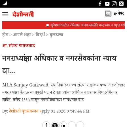
ई-पेपर
सुनेत्रा पवारांवरील टीकेवरून संजय काकडेंचे शरद पवार व राहुल गांधींना पत
होम
>
आपले शहर
>
विदर्भ
>
बुलडाणा
आ. संजय गायकवाड
​​​​​​​नगराध्यक्षांना अधिकार व नगरसेवकांना न्याय
द्या...
MLA Sanjay Gaikwad: स्थानिक स्वराज्य संस्था सक्षम करायच्या असतीलतर
नगराध्यक्षांना केवळ नावापुरते पद न ठेवता त्यांना आर्थिक व प्रशासकीय अधिकार
द्यावेत, तसेच १९९५ पासून नगरसेवकांच्या मानधनात वाढ
देशोन्नती वृत्तसंकलन »
By:
July 01 2026 07:49:44 PM