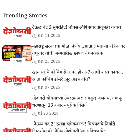
Trending Stories
देऊळ बंद 2 सुपरहिट! बॉक्स ऑफिसवर अजूनही वर्चस्व
Jun 11 2026
महाराष्ट्र
महाराष्ट्र सरकारचा मोठा निर्णय...आता लग्नाच्या पत्रिकांवर
वधू-वर यांची जन्मतारीख छापणे बंधनकारक
महाराष्ट्र
Jun 25 2026
खान सरांचे कोचिंग सेंटर बंद होणार? आधी शस्त्र कायदा,
आता कोचिंग इन्स्टिट्यूट अडचणीत?
महाराष्ट्र
Jun 07 2026
गोदावरी धोक्याच्या उंबरठ्यावर; रामकुंड जलमय, गंगापूर
धरणातून 13 हजार क्यूसेक विसर्ग
आपले शहर
Jul 23 2026
'देऊळ बंद 2' ठरला ब्लॉकबस्टर! चित्रपटाचे निर्माते-
दिग्दर्शकांची 'दैनिक देशोन्नती'ला सदिच्छा भेट