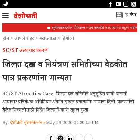
ई-पेपर
सुनेत्रा पवारांवरील टीकेवरून संजय काकडेंचे शरद पवार व राहुल गांधींना पत्र
होम
>
आपले शहर
>
मराठवाडा
>
हिंगोली
SC/ST अत्याचार प्रकरण
जिल्हा दक्षता व नियंत्रण समितीच्या बैठकीत
पात्र प्रकरणांना मान्यता
SC/ST Atrocities Case: जिल्हा दक्षता समितीने अनुसूचित जाती-जमाती
अत्याचार प्रतिबंधक अधिनियम अंतर्गत दाखल प्रकरणांना मान्यता दिली. प्रकरणांची
वेळेत निकालीसाठी निर्देश जिल्हाधिकारी राहुल गुप्ता
देशोन्नती वृत्तसंकलन »
By:
May 29 2026 09:29:35 PM