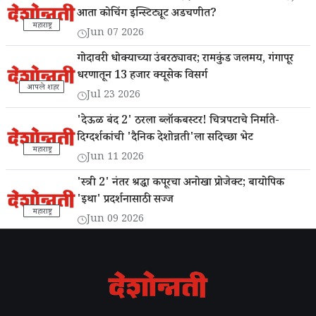
आता कोचिंग इन्स्टिट्यूट अडचणीत?
महाराष्ट्र
Jun 07 2026
गोदावरी धोक्याच्या उंबरठ्यावर; रामकुंड जलमय, गंगापूर
धरणातून 13 हजार क्यूसेक विसर्ग
आपले शहर
Jul 23 2026
'देऊळ बंद 2' ठरला ब्लॉकबस्टर! चित्रपटाचे निर्माते-
दिग्दर्शकांची 'दैनिक देशोन्नती'ला सदिच्छा भेट
महाराष्ट्र
Jun 11 2026
'स्त्री 2' नंतर श्रद्धा कपूरचा अनोखा प्रोजेक्ट; बायोपिक
'इथा' प्रदर्शनासाठी सज्ज
महाराष्ट्र
Jun 09 2026