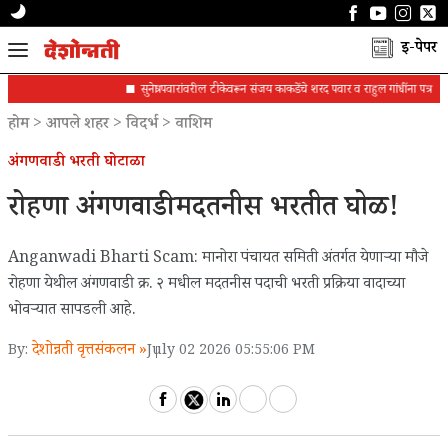
ई-पेपर
सुनेत्रा पवारांवरील टीकेवरून संजय काकडेंचे शरद पवार व राहुल गांधींना पत्र
होम
>
आपले शहर
>
विदर्भ
>
वाशिम
अंगणवाडी भरती घोटाळा
रोहणा अंगणवाडी मदतनीस भरतीत घोळ!
Anganwadi Bharti Scam: मानोरा पंचायत समिती अंतर्गत येणाऱ्या मौजे
रोहणा येथील अंगणवाडी क्र. २ मधील मदतनीस पदाची भरती प्रक्रिया वादाच्या
भोवऱ्यात सापडली आहे.
देशोन्नती वृत्तसंकलन »
By:
July 02 2026 05:55:06 PM