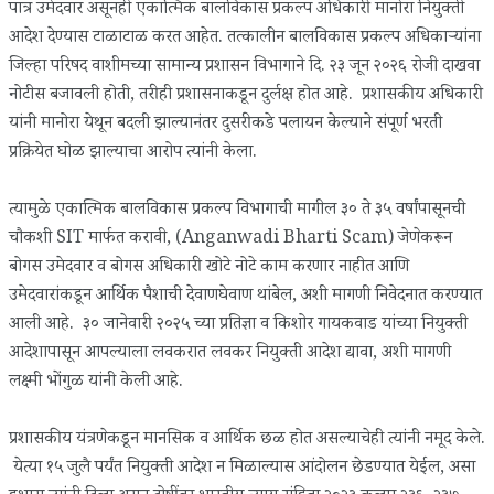
पात्र उमेदवार असूनही एकात्मिक बालविकास प्रकल्प अधिकारी मानोरा नियुक्ती
आदेश देण्यास टाळाटाळ करत आहेत. तत्कालीन बालविकास प्रकल्प अधिकाऱ्यांना
जिल्हा परिषद वाशीमच्या सामान्य प्रशासन विभागाने दि. २३ जून २०२६ रोजी दाखवा
नोटीस बजावली होती, तरीही प्रशासनाकडून दुर्लक्ष होत आहे. प्रशासकीय अधिकारी
यांनी मानोरा येथून बदली झाल्यानंतर दुसरीकडे पलायन केल्याने संपूर्ण भरती
प्रक्रियेत घोळ झाल्याचा आरोप त्यांनी केला.
त्यामुळे एकात्मिक बालविकास प्रकल्प विभागाची मागील ३० ते ३५ वर्षांपासूनची
चौकशी SIT मार्फत करावी, (Anganwadi Bharti Scam) जेणेकरून
बोगस उमेदवार व बोगस अधिकारी खोटे नोटे काम करणार नाहीत आणि
उमेदवारांकडून आर्थिक पैशाची देवाणघेवाण थांबेल, अशी मागणी निवेदनात करण्यात
आली आहे. ३० जानेवारी २०२५ च्या प्रतिज्ञा व किशोर गायकवाड यांच्या नियुक्ती
आदेशापासून आपल्याला लवकरात लवकर नियुक्ती आदेश द्यावा, अशी मागणी
लक्ष्मी भोंगुळ यांनी केली आहे.
प्रशासकीय यंत्रणेकडून मानसिक व आर्थिक छळ होत असल्याचेही त्यांनी नमूद केले.
येत्या १५ जुलै पर्यंत नियुक्ती आदेश न मिळाल्यास आंदोलन छेडण्यात येईल, असा