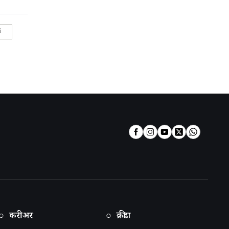
i
○ करीअर
○ क्रीडा