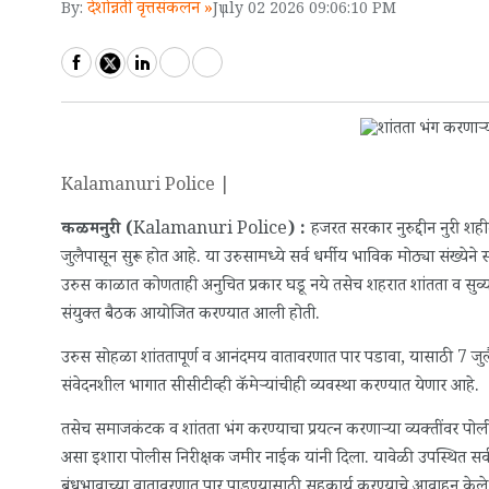
देशोन्नती वृत्तसंकलन »
By:
July 02 2026 09:06:10 PM
Kalamanuri Police |
कळमनुरी (
Kalamanuri Police
) :
हजरत सरकार नुरुद्दीन नुरी शहीद
जुलैपासून सुरू होत आहे. या उरुसामध्ये सर्व धर्मीय भाविक मोठ्या संख्य
उरुस काळात कोणताही अनुचित प्रकार घडू नये तसेच शहरात शांतता व सुव्य
संयुक्त बैठक आयोजित करण्यात आली होती.
उरुस सोहळा शांततापूर्ण व आनंदमय वातावरणात पार पडावा, यासाठी 7 जुलै
संवेदनशील भागात सीसीटीव्ही कॅमेऱ्यांचीही व्यवस्था करण्यात येणार आहे.
तसेच समाजकंटक व शांतता भंग करण्याचा प्रयत्न करणाऱ्या व्यक्तींवर पो
असा इशारा पोलीस निरीक्षक जमीर नाईक यांनी दिला. यावेळी उपस्थित सर्व 
बंधुभावाच्या वातावरणात पार पाडण्यासाठी सहकार्य करण्याचे आवाहन केले