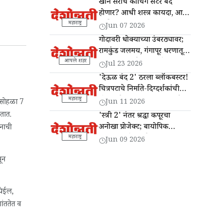
खान सरांचे कोचिंग सेंटर बंद
होणार? आधी शस्त्र कायदा, आता
कोचिंग इन्स्टिट्यूट अडचणीत?
महाराष्ट्र
Jun 07 2026
गोदावरी धोक्याच्या उंबरठ्यावर;
रामकुंड जलमय, गंगापूर धरणातून
13 हजार क्यूसेक विसर्ग
आपले शहर
Jul 23 2026
'देऊळ बंद 2' ठरला ब्लॉकबस्टर!
चित्रपटाचे निर्माते-दिग्दर्शकांची
'दैनिक देशोन्नती'ला सदिच्छा भेट
महाराष्ट्र
ुस सोहळा 7
Jun 11 2026
ोतात.
'स्त्री 2' नंतर श्रद्धा कपूरचा
अनोखा प्रोजेक्ट; बायोपिक
सनाची
'इथा' प्रदर्शनासाठी सज्ज
महाराष्ट्र
Jun 09 2026
ून
येईल,
ांततेत व