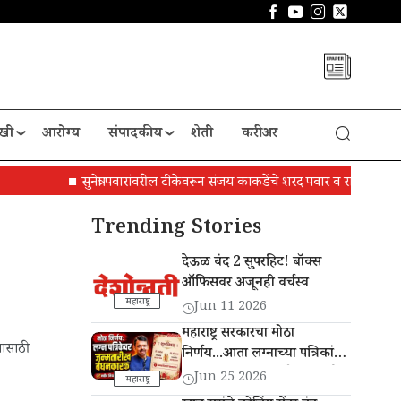
खी
आरोग्य
संपादकीय
शेती
करीअर
सुनेत्रा पवारांवरील टीकेवरून संजय काकडेंचे शरद पवार व राहुल गांधींना पत्
Trending Stories
देऊळ बंद 2 सुपरहिट! बॉक्स
ऑफिसवर अजूनही वर्चस्व
महाराष्ट्र
Jun 11 2026
महाराष्ट्र सरकारचा मोठा
यासाठी
निर्णय...आता लग्नाच्या पत्रिकांवर
वधू-वर यांची जन्मतारीख छापणे
Jun 25 2026
महाराष्ट्र
बंधनकारक