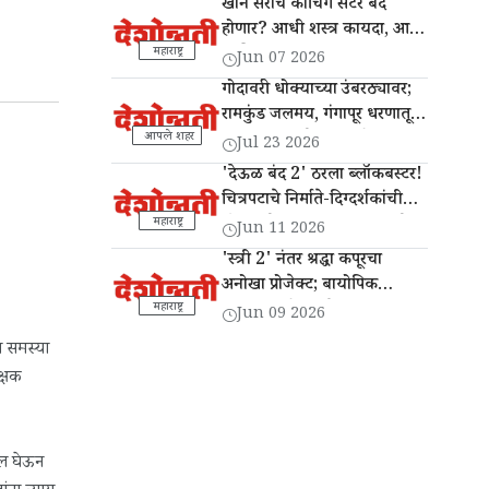
खान सरांचे कोचिंग सेंटर बंद
होणार? आधी शस्त्र कायदा, आता
कोचिंग इन्स्टिट्यूट अडचणीत?
महाराष्ट्र
Jun 07 2026
गोदावरी धोक्याच्या उंबरठ्यावर;
रामकुंड जलमय, गंगापूर धरणातून
13 हजार क्यूसेक विसर्ग
आपले शहर
Jul 23 2026
'देऊळ बंद 2' ठरला ब्लॉकबस्टर!
चित्रपटाचे निर्माते-दिग्दर्शकांची
'दैनिक देशोन्नती'ला सदिच्छा भेट
महाराष्ट्र
Jun 11 2026
'स्त्री 2' नंतर श्रद्धा कपूरचा
अनोखा प्रोजेक्ट; बायोपिक
'इथा' प्रदर्शनासाठी सज्ज
महाराष्ट्र
Jun 09 2026
ा समस्या
क्षक
दखल घेऊन