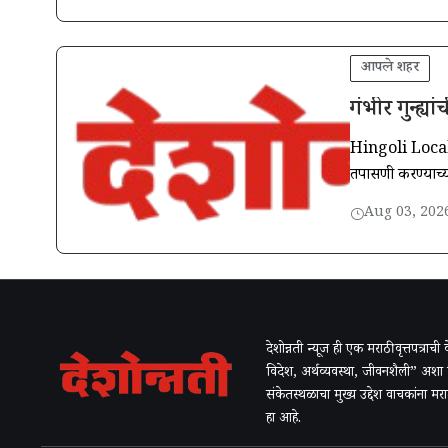
आपले शहर
गंभीर गुन्ह्
Hingoli Local C
तपासणी करण्याच्य
Aug 03, 202
देशोन्नती न्यूज ही एक मराठी वृत्तपत्राच
विदेश, अर्थव्यवस्था, जीवनशैली” अशा
संकेतस्थळाचा मुख्य उद्देश वाचकांना म
हा आहे.