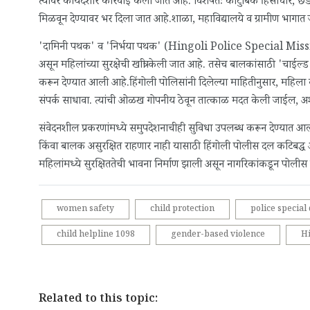
त्यावर कायदेशीर कारवाई केली जात आहे. विशेषतः कौटुंबिक हिंसाचार, छेडछ
मिळवून देण्यावर भर दिला जात आहे.शाळा, महाविद्यालये व ग्रामीण भागा
'दामिनी पथक' व 'निर्भया पथक' (Hingoli Police Special Mission) य
असून महिलांच्या सुरक्षेची खात्री केली जात आहे. तसेच बालकांसाठी 'चाई
करून देण्यात आली आहे.हिंगोली पोलिसांनी दिलेल्या माहितीनुसार, महिला व
संपर्क साधावा. त्यांची ओळख गोपनीय ठेवून तात्काळ मदत केली जाईल, अशी
संवेदनशील प्रकरणांमध्ये समुपदेशनाचीही सुविधा उपलब्ध करून देण्यात आल
किंवा बालक असुरक्षित राहणार नाही यासाठी हिंगोली पोलीस दल कटिबद्ध आहे
महिलांमध्ये सुरक्षिततेची भावना निर्माण झाली असून नागरिकांकडून पोली
women safety
child protection
police special
child helpline 1098
gender-based violence
Hi
Related to this topic: