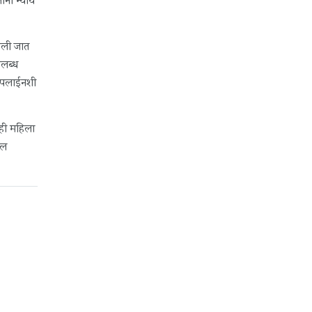
ंना न्याय
तली जात
पलब्ध
ेल्पलाईनशी
कही महिला
ील