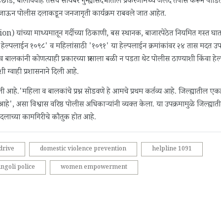
ाड, बालविवाह तसेच सायबर गुन्ह्यांसंदर्भातील प्रकरणांमध्ये जलद तपास करून पीडिता
त जाऊन पोलीस दलाकडून जनजागृती कार्यक्रम राबवले जात आहेत.
ांच्या माध्यमातून गर्दीच्या ठिकाणी, बस स्थानक, बाजारपेठेत नियमित गस्त घा
ल्ड हेल्पलाईन १०९८' व महिलांसाठी '१०९१' या हेल्पलाईन क्रमांकांवर २४ तास मदत उ
 बालकांनी कोणत्याही प्रकारच्या त्रासाला बळी न पडता थेट पोलीस ठाण्याशी किंवा ह
 ग्वाही प्रशासनाने दिली आहे.
ी आहे.'महिला व बालकांचे प्रश्न सोडवणे हे आमचे प्रथम कर्तव्य आहे. जिल्ह्यातील ए
', असा विश्वास वरिष्ठ पोलीस अधिकार्‍यांनी व्यक्त केला. या उपक्रमामुळे जिल्ह्यात
स दलाच्या कामगिरीचे कौतुक होत आहे.
 drive
domestic violence prevention
helpline 1091
ngoli police
women empowerment