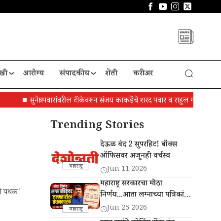
खी
आरोग्य
संपादकीय
शेती
करीअर
सुनेत्रा पवारांवरील टीकेवरून संजय काकडेंचे शरद पवार व राहुल गांधींना पत्र
आं
Trending Stories
देऊळ बंद 2 सुपरहिट! बॉक्स
ऑफिसवर अजूनही वर्चस्व
महाराष्ट्र
Jun 11 2026
महाराष्ट्र सरकारचा मोठा
नी पथक'
निर्णय...आता लग्नाच्या पत्रिकांवर
वधू-वर यांची जन्मतारीख छापणे
Jun 25 2026
महाराष्ट्र
बंधनकारक